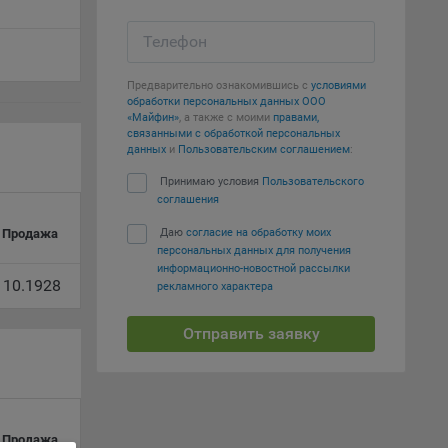
вий,
Телефон
 или
йта,
Предварительно ознакомившись с
условиями
обработки персональных данных ООО
«Майфин»
, а также с моими
правами,
связанными с обработкой персональных
данных
и
Пользовательским соглашением
:
Принимаю условия
Пользовательского
соглашения
ваемые
Продажа
Даю
согласие на обработку моих
ie
персональных данных для получения
информационно-новостной рассылки
110.1928
рекламного характера
Отправить заявку
, если
ение
Продажа