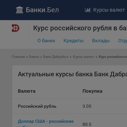
Банки
.Бел
Курсы валют
Курс российского рубля в б
ПОЛОЖЕ
О банке
Кредиты
Вклады
Отд
Обще
удел
отве
Главная
Банки
Банк Дабрабыт
Курсы валют
Курс российског
Утве
«По
Актуальные курсы банка Банк Дабр
перс
Бела
«За
Валюта
Покупка
Поли
осу
«ban
Российский рубль
3.05
файл
проц
Доллар США - российские
80.5
Файл