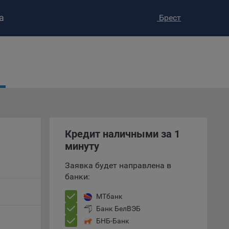
а
Брест
ство»
)
ке и
анных.
е
и
Кредит наличными за 1
ее –
минуту
Заявка будет направлена в
банки:
т
МТбанк
вать
Банк БелВЭБ
БНБ-Банк
е