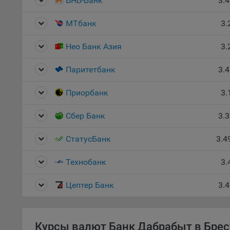
БНБ-Банк
3.
5.1. О
МТбанк
3.
5.2. П
Нео Банк Азия
3.
их раб
5.3. С
Паритетбанк
3.
дальне
Приорбанк
3.
5.4. С
9.1. Т
Сбер Банк
3.
регист
коммен
СтатусБанк
3.4
коррек
пользо
Технобанк
3.
может 
уведом
Цептер Банк
3.
раздел
9.2. Ф
Данные
Курсы валют Банк Дабрабыт в Брес
дополн