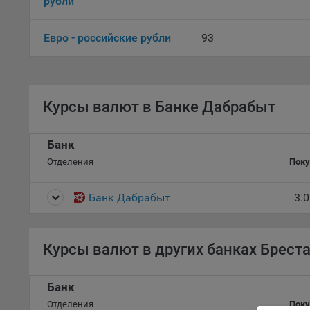
рубли
комп
указ
Евро - российские рубли
93
сове
выби
напр
Целя
Курсы валют в Банке Дабрабыт
Обще
пер
Банк
На с
Отделения
Поку
сайт
(зад
Банк Дабрабыт
3.
Общ
(вкл
стат
поль
Курсы валют в других банках Брест
Обще
это 
Банк
файл
Отделения
Поку
На с