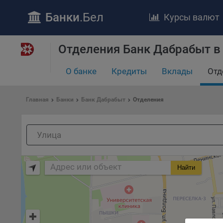
Банки
.Бел
Курсы валют
ПОЛОЖЕ
Отделения Банк Дабрабыт в
Обще
удел
отве
О банке
Кредиты
Вклады
Отд
Утве
«По
Главная
Банки
Банк Дабрабыт
Отделения
перс
Бела
«За
Поли
осу
«ban
Найти
файл
проц
Файл
комп
указ