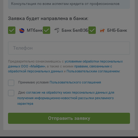
Консультация по всем аспектам кредита от профессионалов
Подобные функции улучшают условия работы
пользователей с сайтом.
Заявка будет направлена в банки:
9.3. Файлы cookie предпочтений, например, для настройки
контента. Данные файлы cookie собирают информацию о
МТбанк
Банк БелВЭБ
БНБ-Банк
выборе пользователя на сайте и его предпочтениях и
позволяют Обществу «запомнить» информацию о
Телефон
выбранном пользователем городе и других местных
настройках для того, чтобы соответствующим образом
настраивать сайт.
Предварительно ознакомившись с
условиями обработки персональных
данных ООО «Майфин»
, а также с моими
правами, связанными с
обработкой персональных данных
и
Пользовательским соглашением
:
9.4. Аналитические файлы cookie, например
Яндекс.Метрика, Google Analytics. Данные файлы cookie
Принимаю условия
Пользовательского соглашения
Сохранить мои изменения
собирают информацию о том, как пользователь
использовал сайты, и позволяют Обществу вносить в них
Даю
согласие на обработку моих персональных данных для
Сохранить по умолчанию
улучшения.
получения информационно-новостной рассылки рекламного
характера
Аналитические файлы cookie показывают, какие страницы
сайта Общества посещаются чаще всего, помогают
Отправить заявку
выявлять трудности, возникающие при использовании
сайта, а также позволяют оценить эффективность
рекламы. Благодаря этому у Общества есть возможность