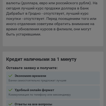
валюты (доллара, евро или российского рубля). На
сегодня лучший курс продажи доллара в Банк
5.4. Создание и предоставление персонализированной
рекламы пользователю.
Дабрабыт в Гродно - отсутствует, лучший курс
покупки - отсутствует. Перед посещением того или
9.1. Технические (обязательные) файлы cookie, например,
иного отделения советуем обратить внимание на
применяемые при регистрации либо входе в систему, или
время обновления курсов в филиале, они могут
для оставления отзыва либо комментария. Данные файлы
быть устаревшими.
cookie используются в целях обеспечения корректной
работы сайтов и полноценного использования его
функционала пользователем, не могут быть отключены в
системах. Вместе с тем, пользователь может настроить
браузер, чтобы он блокировал такие файлы сookie или
Кредит наличными за 1 минуту
уведомлял пользователя об их использовании — но в таком
случае некоторые разделы сайта могут не работать).
Оставьте заявку и получите:
9.2. Функциональные файлы cookie, например,
Экономию времени
определяющие имя пользователя. Данные файлы cookie
Банки самостоятельно предложат лучшее
используются для обеспечения работы некоторых
дополнительных функций сайтов, например, для хранения
Удобный онлайн формат
предпочтений пользователя, в том числе имени
Коммуникация по телефону или мессенджеру
пользователя или выбора языка, и для предотвращения
Ответы на все вопросы
повторных прохождений опросов пользователями.