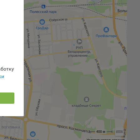
 или
йта,
ваемые
ie
ботку
ки
, если
ение
400 м
г