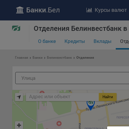
Банки
.Бел
Курсы валют
ПОЛОЖЕ
Отделения Белинвестбанк в
Обще
удел
отве
О банке
Кредиты
Вклады
Отд
Утве
«По
Главная
Банки
Белинвестбанк
Отделения
перс
Бела
«За
Поли
осу
«ban
Найти
файл
проц
Файл
комп
указ