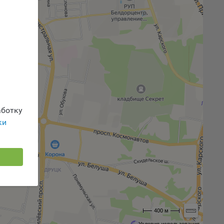
 или
йта,
ваемые
ie
ботку
ки
, если
ение
400 м
г