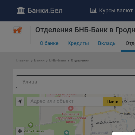
Банки
.Бел
Курсы валют
ПОЛОЖЕ
Отделения БНБ-Банк в Грод
Обще
удел
отве
О банке
Кредиты
Вклады
Отд
Утве
«По
Главная
Банки
БНБ-Банк
Отделения
перс
Бела
«За
Поли
осу
«ban
Найти
файл
проц
Файл
комп
указ