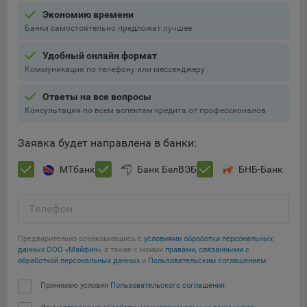
Экономию времени
5.4. Создание и предоставление персонализированной
Банки самостоятельно предложат лучшее
рекламы пользователю.
Удобный онлайн формат
9.1. Технические (обязательные) файлы cookie, например,
Коммуникация по телефону или мессенджеру
применяемые при регистрации либо входе в систему, или
для оставления отзыва либо комментария. Данные файлы
Ответы на все вопросы
cookie используются в целях обеспечения корректной
Консультация по всем аспектам кредита от профессионалов
работы сайтов и полноценного использования его
функционала пользователем, не могут быть отключены в
Заявка будет направлена в банки:
системах. Вместе с тем, пользователь может настроить
браузер, чтобы он блокировал такие файлы сookie или
МТбанк
Банк БелВЭБ
БНБ-Банк
уведомлял пользователя об их использовании — но в таком
случае некоторые разделы сайта могут не работать).
Телефон
9.2. Функциональные файлы cookie, например,
определяющие имя пользователя. Данные файлы cookie
Предварительно ознакомившись с
условиями обработки персональных
используются для обеспечения работы некоторых
данных ООО «Майфин»
, а также с моими
правами, связанными с
дополнительных функций сайтов, например, для хранения
обработкой персональных данных
и
Пользовательским соглашением
:
предпочтений пользователя, в том числе имени
Принимаю условия
Пользовательского соглашения
пользователя или выбора языка, и для предотвращения
повторных прохождений опросов пользователями.