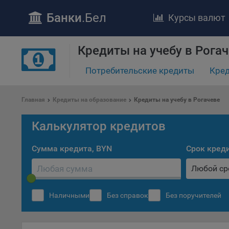
Банки
.Бел
Курсы валют
ПОЛОЖЕ
Кредиты на учебу в Рога
Обще
удел
Потребительские кредиты
Кред
отве
Утве
«По
Главная
Кредиты на образование
Кредиты на учебу в Рогачеве
перс
Бела
Калькулятор кредитов
«За
Поли
Сумма кредита, BYN
Срок кред
осу
Любой ср
«ban
файл
проц
Наличными
Без справок
Без поручителей
Файл
комп
указ