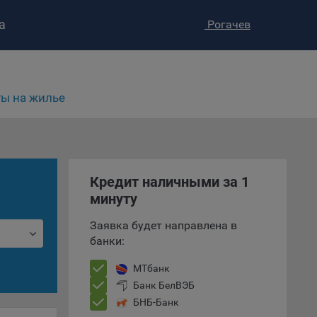
а
Рогачев
ство»
)
ке и
ы на жилье
анных.
е
и
ее –
Кредит наличными за 1
минуту
Заявка будет направлена в
т
банки:
вать
МТбанк
е
Банк БелВЭБ
БНБ-Банк
вий,