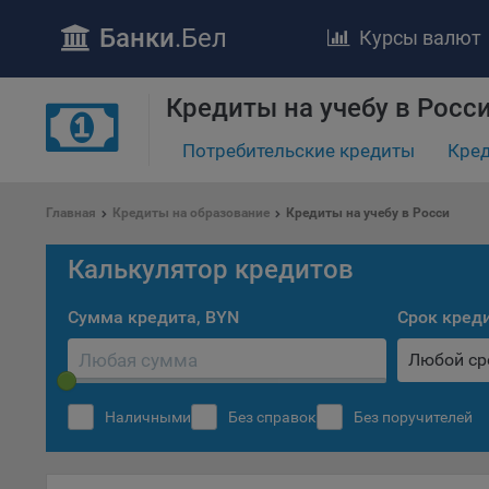
Банки
.Бел
Курсы валют
ПОЛОЖЕ
Кредиты на учебу в Росс
Обще
удел
Потребительские кредиты
Кред
отве
Утве
«По
Главная
Кредиты на образование
Кредиты на учебу в Росси
перс
Бела
Калькулятор кредитов
«За
Поли
Сумма кредита, BYN
Срок кред
осу
Любой ср
«ban
файл
проц
Наличными
Без справок
Без поручителей
Файл
комп
указ