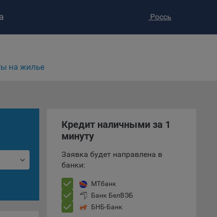
а
Россь
ство»
)
ке и
ы на жилье
анных.
е
и
ее –
Кредит наличными за 1
минуту
Заявка будет направлена в
т
банки:
вать
МТбанк
е
Банк БелВЭБ
БНБ-Банк
вий,