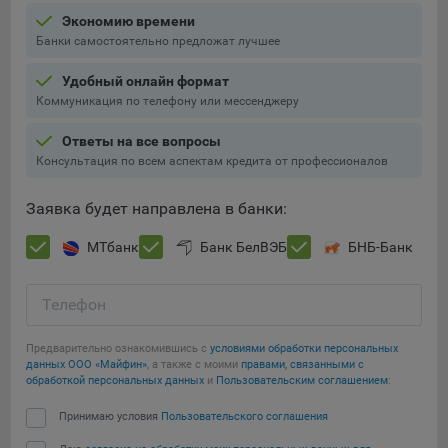
Экономию времени
5.4. Создание и предоставление персонализированной
Банки самостоятельно предложат лучшее
рекламы пользователю.
Удобный онлайн формат
9.1. Технические (обязательные) файлы cookie, например,
Коммуникация по телефону или мессенджеру
применяемые при регистрации либо входе в систему, или
для оставления отзыва либо комментария. Данные файлы
Ответы на все вопросы
cookie используются в целях обеспечения корректной
Консультация по всем аспектам кредита от профессионалов
работы сайтов и полноценного использования его
функционала пользователем, не могут быть отключены в
Заявка будет направлена в банки:
системах. Вместе с тем, пользователь может настроить
браузер, чтобы он блокировал такие файлы сookie или
МТбанк
Банк БелВЭБ
БНБ-Банк
уведомлял пользователя об их использовании — но в таком
случае некоторые разделы сайта могут не работать).
Телефон
9.2. Функциональные файлы cookie, например,
определяющие имя пользователя. Данные файлы cookie
Предварительно ознакомившись с
условиями обработки персональных
используются для обеспечения работы некоторых
данных ООО «Майфин»
, а также с моими
правами, связанными с
дополнительных функций сайтов, например, для хранения
обработкой персональных данных
и
Пользовательским соглашением
:
предпочтений пользователя, в том числе имени
Принимаю условия
Пользовательского соглашения
пользователя или выбора языка, и для предотвращения
повторных прохождений опросов пользователями.