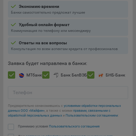
Экономию времени
5.4. Создание и предоставление персонализированной
Банки самостоятельно предложат лучшее
рекламы пользователю.
Удобный онлайн формат
9.1. Технические (обязательные) файлы cookie, например,
Коммуникация по телефону или мессенджеру
применяемые при регистрации либо входе в систему, или
для оставления отзыва либо комментария. Данные файлы
Ответы на все вопросы
cookie используются в целях обеспечения корректной
Консультация по всем аспектам кредита от профессионалов
работы сайтов и полноценного использования его
функционала пользователем, не могут быть отключены в
Заявка будет направлена в банки:
системах. Вместе с тем, пользователь может настроить
браузер, чтобы он блокировал такие файлы сookie или
МТбанк
Банк БелВЭБ
БНБ-Банк
уведомлял пользователя об их использовании — но в таком
случае некоторые разделы сайта могут не работать).
Телефон
9.2. Функциональные файлы cookie, например,
определяющие имя пользователя. Данные файлы cookie
Предварительно ознакомившись с
условиями обработки персональных
используются для обеспечения работы некоторых
данных ООО «Майфин»
, а также с моими
правами, связанными с
дополнительных функций сайтов, например, для хранения
обработкой персональных данных
и
Пользовательским соглашением
:
предпочтений пользователя, в том числе имени
Принимаю условия
Пользовательского соглашения
пользователя или выбора языка, и для предотвращения
повторных прохождений опросов пользователями.