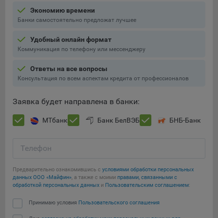
Экономию времени
5.4. Создание и предоставление персонализированной
Банки самостоятельно предложат лучшее
рекламы пользователю.
Удобный онлайн формат
9.1. Технические (обязательные) файлы cookie, например,
Коммуникация по телефону или мессенджеру
применяемые при регистрации либо входе в систему, или
для оставления отзыва либо комментария. Данные файлы
Ответы на все вопросы
cookie используются в целях обеспечения корректной
Консультация по всем аспектам кредита от профессионалов
работы сайтов и полноценного использования его
функционала пользователем, не могут быть отключены в
Заявка будет направлена в банки:
системах. Вместе с тем, пользователь может настроить
браузер, чтобы он блокировал такие файлы сookie или
МТбанк
Банк БелВЭБ
БНБ-Банк
уведомлял пользователя об их использовании — но в таком
случае некоторые разделы сайта могут не работать).
Телефон
9.2. Функциональные файлы cookie, например,
определяющие имя пользователя. Данные файлы cookie
Предварительно ознакомившись с
условиями обработки персональных
используются для обеспечения работы некоторых
данных ООО «Майфин»
, а также с моими
правами, связанными с
дополнительных функций сайтов, например, для хранения
обработкой персональных данных
и
Пользовательским соглашением
:
предпочтений пользователя, в том числе имени
Принимаю условия
Пользовательского соглашения
пользователя или выбора языка, и для предотвращения
повторных прохождений опросов пользователями.