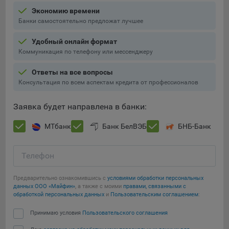
Экономию времени
5.4. Создание и предоставление персонализированной
Банки самостоятельно предложат лучшее
рекламы пользователю.
Удобный онлайн формат
9.1. Технические (обязательные) файлы cookie, например,
Коммуникация по телефону или мессенджеру
применяемые при регистрации либо входе в систему, или
для оставления отзыва либо комментария. Данные файлы
Ответы на все вопросы
cookie используются в целях обеспечения корректной
Консультация по всем аспектам кредита от профессионалов
работы сайтов и полноценного использования его
функционала пользователем, не могут быть отключены в
Заявка будет направлена в банки:
системах. Вместе с тем, пользователь может настроить
браузер, чтобы он блокировал такие файлы сookie или
МТбанк
Банк БелВЭБ
БНБ-Банк
уведомлял пользователя об их использовании — но в таком
случае некоторые разделы сайта могут не работать).
Телефон
9.2. Функциональные файлы cookie, например,
определяющие имя пользователя. Данные файлы cookie
Предварительно ознакомившись с
условиями обработки персональных
используются для обеспечения работы некоторых
данных ООО «Майфин»
, а также с моими
правами, связанными с
дополнительных функций сайтов, например, для хранения
обработкой персональных данных
и
Пользовательским соглашением
:
предпочтений пользователя, в том числе имени
Принимаю условия
Пользовательского соглашения
пользователя или выбора языка, и для предотвращения
повторных прохождений опросов пользователями.