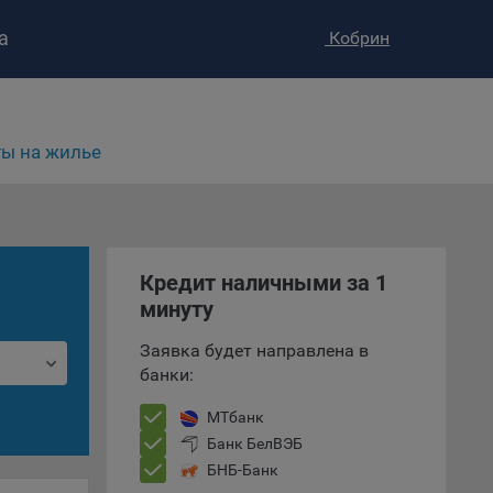
а
Кобрин
ство»
)
ке и
ы на жилье
анных.
е
и
ее –
Кредит наличными за 1
минуту
Заявка будет направлена в
т
банки:
вать
МТбанк
Банк БелВЭБ
е
БНБ-Банк