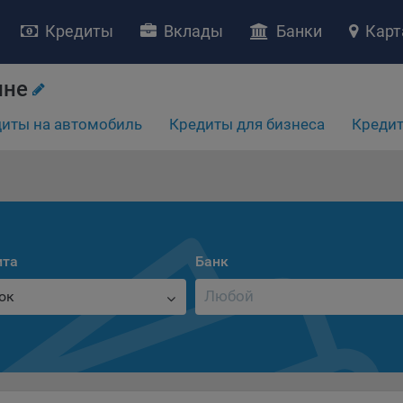
Кредиты
Вклады
Банки
Карт
НИЕ «О политике обработки файлов cookie»
ине
ство с ограниченной ответственностью «Майфин» (далее –
«Обще
яет особое внимание защите персональных данных при их обработ
иты на автомобиль
Кредиты для бизнеса
Кредит
тственно подходит к соблюдению прав субъектов персональных д
рждение положения о политике обработки файлов cookie (далее –
литика»
) является одной из принимаемых Обществом мер по защит
ональных данных, предусмотренных статьей 17 Закона Республик
русь от 7 мая 2021 г. № 99-З «О защите персональных данных» (дал
кон»
).
ита
Банк
тика разъясняет субъектам персональных данных, которые
ществляют использование веб-сайта Общества с доменным именем
ок
kibel.by», для каких целей и каким образом Общество обрабатывае
ы cookie, а также каким образом пользователи могут контролиро
есс такой обработки.
ы cookie являются текстовыми файлами, сохраненными в браузер
ьютера (мобильного устройства) пользователя сайта Общества,