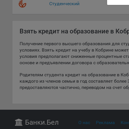
Студенческий
поль
поль
рекл
Иног
Взять кредит на образование в Коб
эффе
зап
Получение первого высшего образования для сту
Обще
оцен
условиях. Взять кредит на учебу в Кобрине може
условия предполагают сниженные процентные ста
Срок
основе и предъявлении договора с образователь
Поль
файл
Родителям студента кредит на образование в Коб
испо
каждого из членов семьи в год составляет более
потр
предоставляются частично, переводом на счет о
верс
стра
Поми
могу
наст
Банки
.Бел
О нас
Реклама
Кон
5.1. О