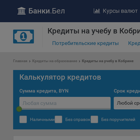
Банки
.Бел
Курсы валют
ПОЛОЖЕ
Кредиты на учебу в Кобр
Обще
удел
Потребительские кредиты
Кред
отве
Утве
Главная
Кредиты на образование
Кредиты на учебу в Кобрине
«По
перс
Калькулятор кредитов
Бела
«За
Сумма кредита, BYN
Срок кред
Поли
осу
Любой ср
«ban
файл
проц
Наличными
Без справок
Без поручителей
Файл
комп