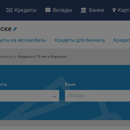
Кредиты
Вклады
Банки
Карт
вске
иты на автомобиль
Кредиты для бизнеса
Кредит
НИЕ «О политике обработки файлов cookie»
Кировске
Кредиты с 19 лет в Кировске
ство с ограниченной ответственностью «Майфин» (далее –
«Обще
яет особое внимание защите персональных данных при их обработ
тственно подходит к соблюдению прав субъектов персональных д
рждение положения о политике обработки файлов cookie (далее –
ита
Банк
литика»
) является одной из принимаемых Обществом мер по защит
ональных данных, предусмотренных статьей 17 Закона Республик
русь от 7 мая 2021 г. № 99-З «О защите персональных данных» (дал
кон»
).
тика разъясняет субъектам персональных данных, которые
ществляют использование веб-сайта Общества с доменным именем
kibel.by», для каких целей и каким образом Общество обрабатывае