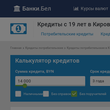
Банки
.Бел
Курсы валют
Кредиты с 19 лет в Киро
Потребительские кредиты
Кред
ПОЛОЖЕ
Главная
Кредиты потребительские
Кредиты потребительские в 
Обще
удел
Калькулятор кредитов
отве
Утве
Сумма кредита, BYN
Срок кред
«По
перс
3 года
Бела
«За
Наличными
Без справок
Без поручителей
Поли
осу
«ban