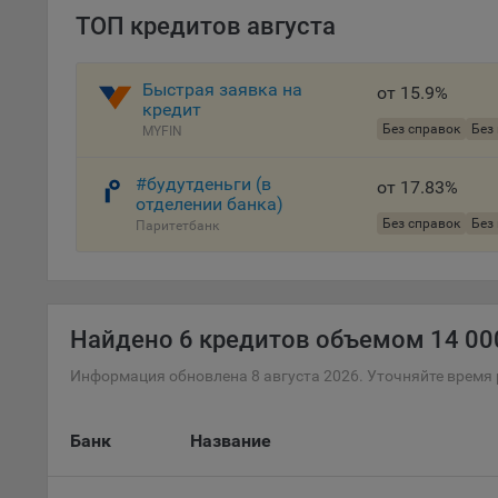
файл
ТОП кредитов августа
проц
Файл
Быстрая заявка на
от 15.9%
комп
кредит
указ
Без справок
Без
MYFIN
сове
выби
#будутденьги (в
от 17.83%
напр
отделении банка)
Целя
Без справок
Без
Паритетбанк
Обще
пер
На с
Найдено
6 кредитов объемом 14 000
сайт
(зад
Информация обновлена 8 августа 2026. Уточняйте время 
Общ
(вкл
Банк
Название
стат
поль
Обще