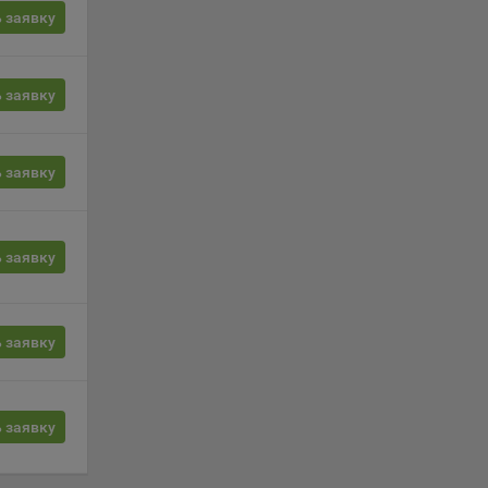
ение
 заявку
 заявку
г
 если
ть
 заявку
я
ример,
ты
 заявку
и
 заявку
йте
лучае
ожет
 заявку
вой
сии