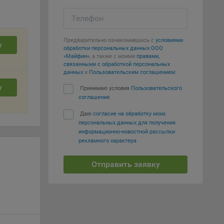
вать
Телефон
е
Предварительно ознакомившись с
условиями
у
обработки персональных данных ООО
вий,
«Майфин»
, а также с моими
правами,
 или
связанными с обработкой персональных
данных
и
Пользовательским соглашением
:
йта,
у
Принимаю условия
Пользовательского
соглашения
Даю
согласие на обработку моих
персональных данных для получения
информационно-новостной рассылки
рекламного характера
ваемые
ie
Отправить заявку
, если