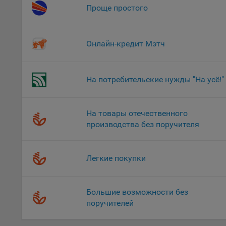
Проще простого
это 
файл
На с
Онлайн-кредит Мэтч
Обще
поль
поль
На потребительские нужды "На усё!"
рекл
Иног
эффе
На товары отечественного
зап
производства без поручителя
Обще
оцен
Срок
Легкие покупки
Поль
файл
Большие возможности без
испо
потр
поручителей
верс
стра