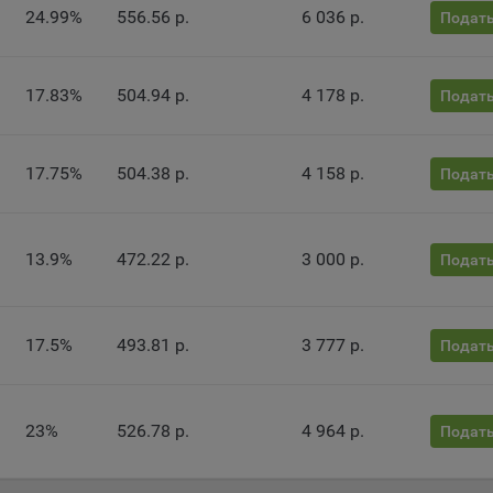
24.99%
556.56 р.
6 036 р.
разрешено в настройках браузера пользователя (включено сохран
Подать
ов cookie и использование технологии JavaScript).
айтах обрабатываются следующие типы файлов cookie:
17.83%
504.94 р.
4 178 р.
Подать
ство может использовать файлы cookie для рекламирования услу
зователям сайта «bankibel.by» на сторонних веб-сайтах. Например,
зователь посетит указанный сайт, то в дальнейшем может встрети
17.75%
504.38 р.
4 158 р.
Подать
аму Общества на некоторых сторонних веб-сайтах.
да Общество использует сторонние файлы cookie для отслеживани
ктивности своих рекламных объявлений. Такие файлы cookie, нап
оминают, с помощью каких браузеров пользователи посещают сай
13.9%
472.22 р.
3 000 р.
Подать
ства. С помощью данной процедуры Общество также регулирует 
ивает эффективность рекламной деятельности.
и хранения обрабатываемых на сайтах Общества файлов cookie:
17.5%
493.81 р.
3 777 р.
Подать
зователи могут принять или отклонить все обрабатываемые на са
ы cookie. При этом корректная работа сайта возможна только в с
льзования необходимых файлов cookie. В случае их отключения м
23%
526.78 р.
4 964 р.
Подать
ебоваться совершать повторный выбор предпочтений куки, языко
ии сайта, а также могут некорректно отображаться некоторые вер
ниц.