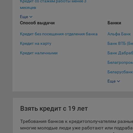
Кредит со стажем работы менее 3
для ан
месяцев
Еще
9.5. Ф
Кредит в декретном отпуске
Способ выдачи
Банки
реклам
Кредит с 19 лет
Технич
Кредит без посещения отделения банка
Альфа Банк
Кредит с 18 лет
Кредит на карту
Банк ВТБ (Б
Необхо
Кредит студенту
Analyt
Кредит наличными
Банк Дабра
Кредит для пенсионеров
Общест
Белагропро
пользо
Беларусбанк
Осталь
Еще
Банк БелВЭ
Отключ
предпо
Белгазпром
популя
Белинвестба
исходя
Взять кредит с 19 лет
БНБ-Банк
При эт
БСБ Банк
«Инког
Требования банков к кредитополучателям разные.
автома
многие молодые люди уже работают или подраба
Сбер Банк
персон