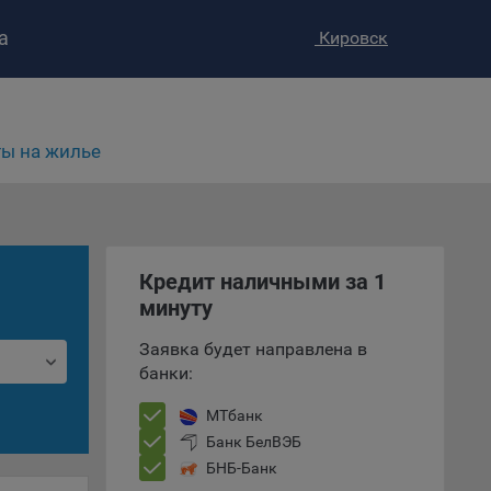
а
Кировск
ы на жилье
ство»
)
ке и
анных.
Кредит наличными за 1
минуту
е
Заявка будет направлена в
и
банки:
ее –
МТбанк
Банк БелВЭБ
БНБ-Банк
т