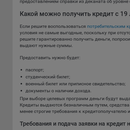
предоставлением справки из деканата об уровне 
Нео Банк Аз
соотве
Какой можно получить кредит с 19 
СтатусБанк
Подроб
ссылка
МТбанк
Если решите воспользоваться
потребительским 
условия не самые выгодные, поскольку при отсут
Fire
Паритетбанк
решите гарантированно получить деньги, попроси
Chr
Приорбанк
выдают нужные суммы.
Safa
Банк РРБ
Предоставить нужно будет:
Ope
Технобанк
Micr
паспорт;
ТК Банк
студенческий билет;
Inte
Банк Решени
военный билет или приписное свидетельство;
16. По
Цептер Банк
документы о наличии дохода.
вопрос
При выборе целевых программ деньги будут выдан
Общес
Кредиты выдаются безналичным путем, средства
А
менее строгие требования к кредитополучателю 
Требования и подача заявки на кредит 
Откл
пред