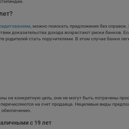
стипендии.
ия
тствующую опцию в истории браузера.
лет?
нее о параметрах управления можно ознакомиться, перейдя по в
м, ведущим на соответствующие страницы сайтов основных брауз
кредитованием
, можно поискать предложения без справок.
ствии доказательства дохода возрастают риски банков. Ес
fox
те родителей стать поручителями. В этом случае банки лег
ome
ri
ra
osoft Edge
rnet Explorer
е
льзователь всегда может направить сообщение с имеющимся у нег
ом, в части использования файлов сookie, на электронную почту
ы на конкретную цель, они не могут быть потрачены прос
тва:
info@myfin.by
 перечисляются на счет продавца. Нецелевые виды предп
налитические Cookie
и обеспечению.
наличными с 19 лет
ючение аналитических cookie-файлов не позволит определять
почтения пользователей Сайта, в том числе наиболее и наименее