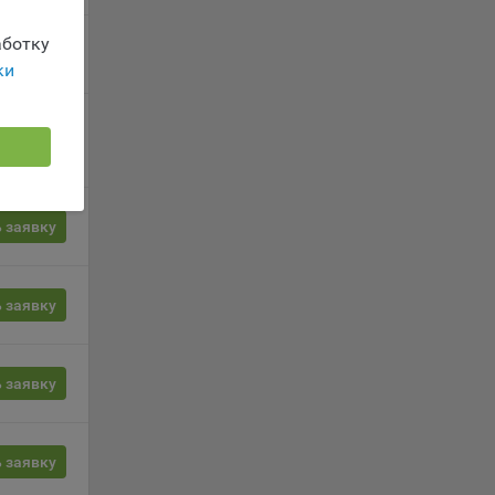
ы.
 о
ботку
ацию
 заявку
ки
 заявку
le
 заявку
время
 заявку
 заявку
сайта
 заявку
жиме