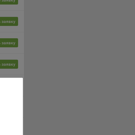
 заявку
орые
 заявку
вателя.
 заявку
обные
ые
 заявку
о
анном
 заявку
ics.
 заявку
ва
 заявку
и