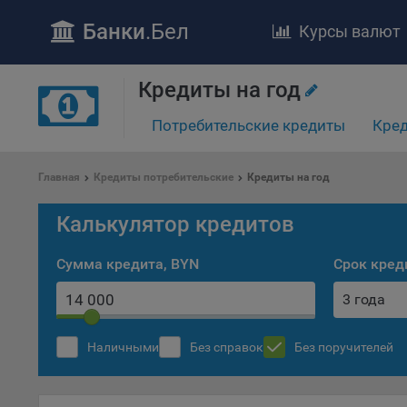
Банки
.Бел
Курсы валют
Кредиты на год
Потребительские кредиты
Кред
Главная
Кредиты потребительские
Кредиты на год
ПОЛОЖЕ
Калькулятор кредитов
Обще
удел
Сумма кредита, BYN
Срок кред
отве
3 года
Утве
«По
перс
Наличными
Без справок
Без поручителей
Бела
«За
Поли