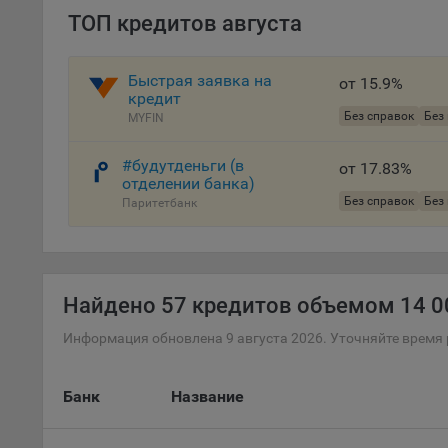
ТОП кредитов августа
осу
«ban
файл
Быстрая заявка на
от 15.9%
проц
кредит
Файл
Без справок
Без
MYFIN
комп
указ
#будутденьги (в
от 17.83%
сове
отделении банка)
выби
Без справок
Без
Паритетбанк
напр
Целя
Обще
Найдено
57 кредитов объемом 14 00
пер
На с
Информация обновлена 9 августа 2026. Уточняйте время 
сайт
(зад
Банк
Название
Общ
(вкл
стат