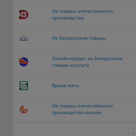
«Инког
автома
На товары отечественного
персон
производства
соотве
Подроб
На белорусские товары
ссылка
Fire
Онлайн-кредит на белорусские
Chr
товары и услуги
Safa
Ope
Время жить
Micr
Inte
На товары отечественного
16. По
производства онлайн
вопрос
Общес
А