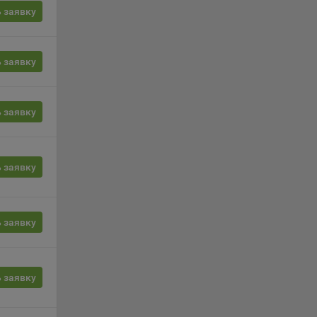
 заявку
, если
ение
 заявку
г
 заявку
 если
ть
 заявку
я
ример,
ты
и
 заявку
йте
 заявку
лучае
ожет