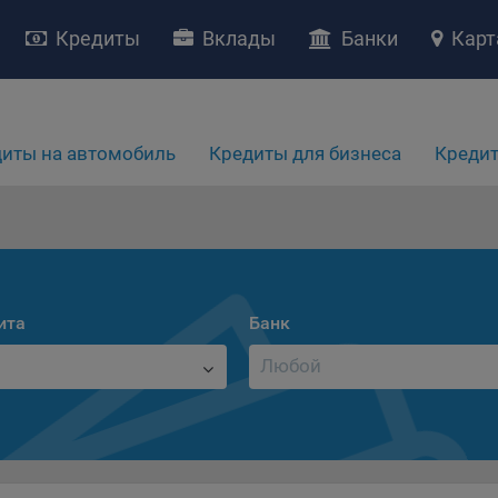
Кредиты
Вклады
Банки
Карт
иты на автомобиль
Кредиты для бизнеса
Кредит
НИЕ «О политике обработки файлов cookie»
ство с ограниченной ответственностью «Майфин» (далее –
«Обще
яет особое внимание защите персональных данных при их обработ
ита
Банк
тственно подходит к соблюдению прав субъектов персональных д
рждение положения о политике обработки файлов cookie (далее –
литика»
) является одной из принимаемых Обществом мер по защит
ональных данных, предусмотренных статьей 17 Закона Республик
русь от 7 мая 2021 г. № 99-З «О защите персональных данных» (дал
кон»
).
тика разъясняет субъектам персональных данных, которые