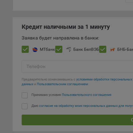
Откл
пред
попу
Кредит наличными за 1 минуту
Сайт
Заявка будет направлена в банки:
Статис
Компан
МТбанк
Банк БелВЭБ
БНБ-Ба
Янде
Адре
Телефон
кон
Предварительно ознакомившись с
условиями обработки персональны
Goog
данных
и
Пользовательским соглашением
:
Inc.
Moun
Принимаю условия
Пользовательского соглашения
Mato
Даю
согласие на обработку моих персональных данных для пол
дост
Адре
пом.
Пикс