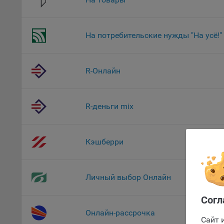
уведом
раздел
На потребительские нужды "На усё!"
9.2. Ф
Данные
дополн
пользо
R-Онлайн
предот
функци
R-деньги mix
9.3. Ф
файлы 
предпо
пользо
Кэшберри
соотве
Оформлен
9.4. А
Личный выбор Онлайн
Данные
исполь
Согл
Аналит
Онлайн-рассрочка
посеща
Сайт 