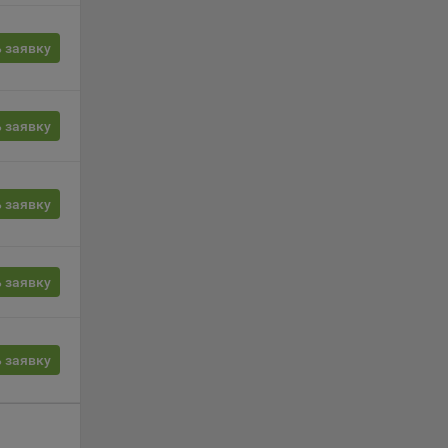
ции и
выбрав
 заявку
нешним
еров:
 заявку
 заявку
 заявку
о
 заявку