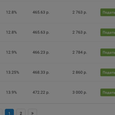
нито», чтобы ограничить хранимый на компьютере объем информа
тически удалять сессионные файлы cookie. Кроме того, субъект
альных данных может удалить ранее сохраненные файлов cookie 
12.8%
465.63 р.
2 763 р.
Подать
тствующую опцию в истории браузера.
нее о параметрах управления можно ознакомиться, перейдя по в
м, ведущим на соответствующие страницы сайтов основных брауз
12.8%
465.63 р.
2 763 р.
Подать
fox
ome
12.9%
466.23 р.
2 784 р.
Подать
ri
ra
13.25%
468.33 р.
2 860 р.
Подать
osoft Edge
rnet Explorer
льзователь всегда может направить сообщение с имеющимся у нег
13.9%
472.22 р.
3 000 р.
Подать
ом, в части использования файлов сookie, на электронную почту
тва:
info@myfin.by
налитические Cookie
1
2