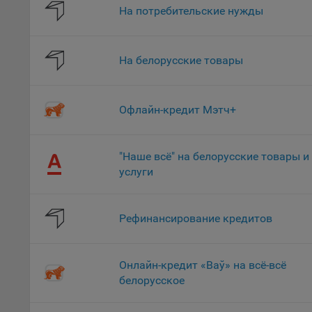
На потребительские нужды
поль
Обще
это 
файл
На белорусские товары
На с
Обще
Офлайн-кредит Мэтч+
поль
поль
рекл
"Наше всё" на белорусские товары и
Иног
услуги
эффе
зап
Обще
Рефинансирование кредитов
оцен
Срок
Онлайн-кредит «Ваў» на всё-всё
Поль
белорусское
файл
испо