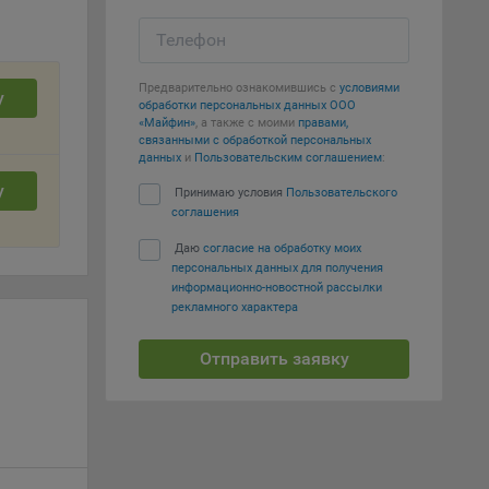
Телефон
т
вать
Предварительно ознакомившись с
условиями
у
обработки персональных данных ООО
е
«Майфин»
, а также с моими
правами,
связанными с обработкой персональных
данных
и
Пользовательским соглашением
:
вий,
у
 или
Принимаю условия
Пользовательского
соглашения
йта,
Даю
согласие на обработку моих
персональных данных для получения
информационно-новостной рассылки
рекламного характера
Отправить заявку
ваемые
ie