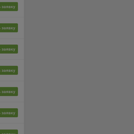
вой
сии
 заявку
ых
 заявку
 заявку
ность
 заявку
телю.
 заявку
ри
 заявку
ла
ователь