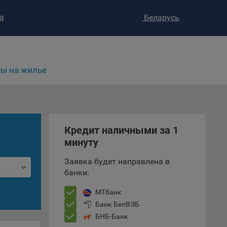
а
Беларусь
ы на жилье
Кредит наличными за 1
ство»
)
минуту
ке и
анных.
Заявка будет направлена в
банки:
е
и
МТбанк
ее –
Банк БелВЭБ
БНБ-Банк