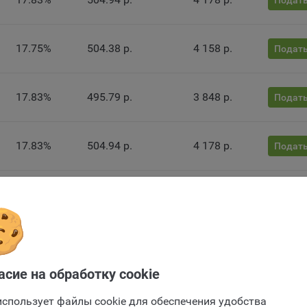
Подать
лял пользователя об их использовании — но в таком случае некот
ы сайта могут не работать).
17.75%
504.38 р.
4 158 р.
Подать
ункциональные файлы cookie, например, определяющие имя пользо
 файлы cookie используются для обеспечения работы некоторых
ительных функций сайтов, например, для хранения предпочтений
вателя, в том числе имени пользователя или выбора языка, и для
17.83%
495.79 р.
3 848 р.
Подать
вращения повторных прохождений опросов пользователями. Под
и улучшают условия работы пользователей с сайтом.
17.83%
504.94 р.
4 178 р.
айлы cookie предпочтений, например, для настройки контента. Данн
Подать
cookie собирают информацию о выборе пользователя на сайте и ег
чтениях и позволяют Обществу «запомнить» информацию о выбр
вателем городе и других местных настройках для того, чтобы
17.83%
504.94 р.
4 178 р.
Подать
тствующим образом настраивать сайт.
ие заявки
налитические файлы cookie, например Яндекс.Метрика, Google Analyt
16.91%
498.51 р.
3 946 р.
 файлы cookie собирают информацию о том, как пользователь
Подать
зовал сайты, и позволяют Обществу вносить в них улучшения.
Отправить заявку
асие на обработку cookie
Отправить заявку
ические файлы cookie показывают, какие страницы сайта Общест
0.000001%
388.89 р.
0 р.
Подать
ются чаще всего, помогают выявлять трудности, возникающие пр
использует файлы cookie для обеспечения удобства