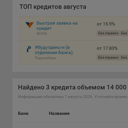
файл
ТОП кредитов августа
проц
Файл
Быстрая заявка на
комп
от 15.9%
кредит
указ
Без справок
Без
MYFIN
сове
выби
#будутденьги (в
напр
от 17.83%
отделении банка)
Целя
Без справок
Без
Паритетбанк
Обще
пер
На с
сайт
Найдено
3 кредита объемом 14 000 
(зад
Информация обновлена 7 августа 2026. Уточняйте время 
Общ
(вкл
стат
Банк
Название
поль
Обще