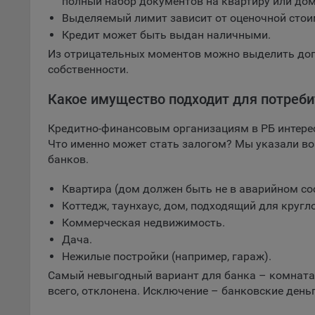
полный набор документов на квартиру или дом
ТК Банк
соотве
Выделяемый лимит зависит от оценочной стоим
Банк Решени
Кредит может быть выдан наличными.
Подроб
Цептер Банк
ссылка
Из отрицательных моментов можно выделить доп
собственности.
Fire
Какое имущество подходит для потреби
Chr
Safa
Кредитно-финансовым организациям в РБ интерес
Ope
Что именно может стать залогом? Мы указали в
банков.
Micr
Inte
Квартира (дом должен быть не в аварийном сост
Коттедж, таунхаус, дом, подходящий для круг
16. По
Коммерческая недвижимость.
вопрос
Дача.
Общес
Нежилые постройки (например, гараж).
А
Самый невыгодный вариант для банка – комната в
всего, отклонена. Исключение – банковские день
Откл
пред