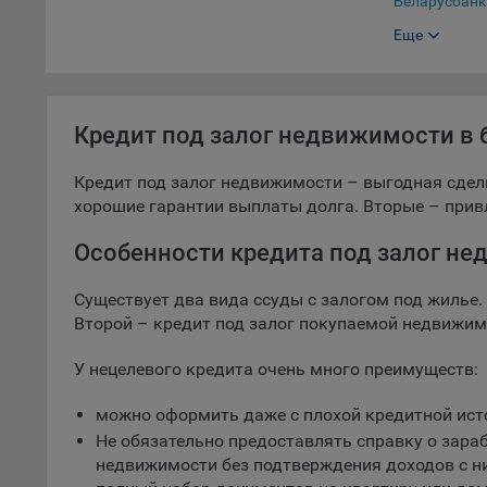
Беларусбанк
для ан
Еще
Банк БелВЭ
9.5. Ф
Белгазпром
реклам
Белинвестба
Технич
Кредит под залог недвижимости в 
БНБ-Банк
Необхо
БСБ Банк
Analyt
Кредит под залог недвижимости – выгодная сдел
Общест
хорошие гарантии выплаты долга. Вторые – при
Сбер Банк
пользо
Нео Банк Аз
Особенности кредита под залог не
Осталь
СтатусБанк
Существует два вида ссуды с залогом под жилье
Отключ
МТбанк
Второй ­– кредит под залог покупаемой недвижимо
предпо
популя
Паритетбанк
У нецелевого кредита очень много преимуществ:
исходя
Приорбанк
При эт
можно оформить даже с плохой кредитной ист
Банк РРБ
«Инког
Не обязательно предоставлять справку о зараб
Технобанк
автома
недвижимости без подтверждения доходов с н
персон