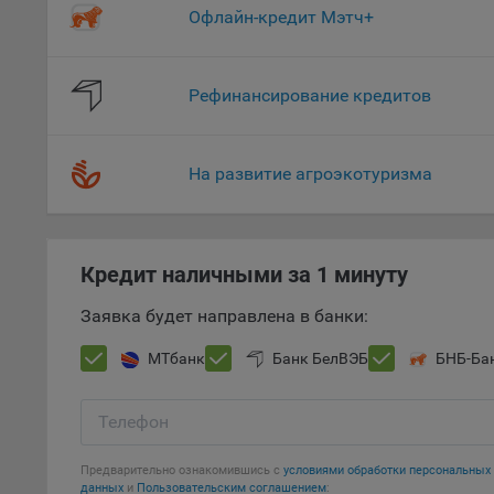
это 
Офлайн-кредит Мэтч+
файл
На с
Рефинансирование кредитов
Обще
поль
поль
рекл
На развитие агроэкотуризма
Иног
эффе
зап
Кредит наличными за 1 минуту
Обще
оцен
Заявка будет направлена в банки:
Срок
МТбанк
Банк БелВЭБ
БНБ-Ба
Поль
файл
испо
Телефон
потр
верс
Предварительно ознакомившись с
условиями обработки персональны
стра
данных
и
Пользовательским соглашением
: