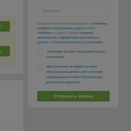
вать
Телефон
е
Предварительно ознакомившись с
условиями
у
обработки персональных данных ООО
вий,
«Майфин»
, а также с моими
правами,
 или
связанными с обработкой персональных
йта,
данных
и
Пользовательским соглашением
:
у
Принимаю условия
Пользовательского
соглашения
Даю
согласие на обработку моих
персональных данных для получения
информационно-новостной рассылки
ваемые
рекламного характера
ie
Отправить заявку
, если