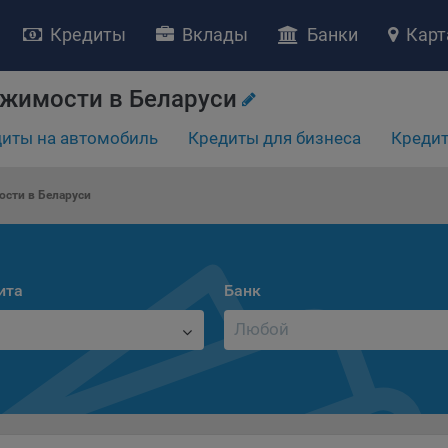
Кредиты
Вклады
Банки
Карт
ижимости в Беларуси
иты на автомобиль
Кредиты для бизнеса
Кредит
НИЕ «О политике обработки файлов cookie»
сти в Беларуси
ство с ограниченной ответственностью «Майфин» (далее –
«Обще
яет особое внимание защите персональных данных при их обработ
тственно подходит к соблюдению прав субъектов персональных д
рждение положения о политике обработки файлов cookie (далее –
ита
Банк
литика»
) является одной из принимаемых Обществом мер по защит
ональных данных, предусмотренных статьей 17 Закона Республик
русь от 7 мая 2021 г. № 99-З «О защите персональных данных» (дал
кон»
).
тика разъясняет субъектам персональных данных, которые
ществляют использование веб-сайта Общества с доменным именем
kibel.by», для каких целей и каким образом Общество обрабатывае