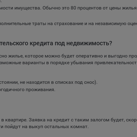
.
тствующую опцию в истории браузера.
ости имущества. Обычно это 80 процентов от цены жилья
е
нее о параметрах управления можно ознакомиться, перейдя по в
м, ведущим на соответствующие страницы сайтов основных брауз
олнительные траты на страхование и на независимую оце
fox
тельского кредита под недвижимость?
ome
ri
но жилье, которое можно будет оперативно и выгодно про
ra
озможные варианты в порядке убывания привлекательност
osoft Edge
rnet Explorer
оянии, не находится в списках под снос).
логодичного проживания.
льзователь всегда может направить сообщение с имеющимся у нег
ом, в части использования файлов сookie, на электронную почту
тва:
info@myfin.by
налитические Cookie
 квартире. Заявка на кредит с таким залогом будет, скор
Сохранить по умолчани
ги пойдут на выкуп остальных комнат.
Сохранить мои изменения
ючение аналитических cookie-файлов не позволит определять
почтения пользователей Сайта, в том числе наиболее и наименее