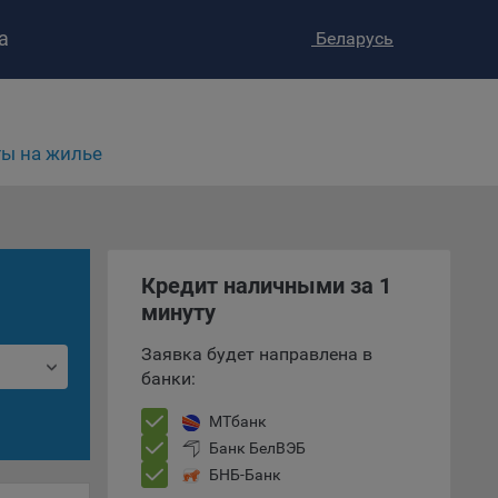
а
Беларусь
ы на жилье
ство»
)
ке и
анных.
Кредит наличными за 1
минуту
е
Заявка будет направлена в
и
банки:
ее –
МТбанк
Банк БелВЭБ
БНБ-Банк
т