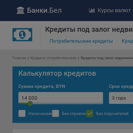
Банки
.Бел
Курсы валют
Кредиты под залог недв
Потребительские кредиты
Кред
ПОЛОЖЕ
Главная
Кредиты потребительские
Кредиты под залог недвижимо
Обще
удел
Калькулятор кредитов
отве
Утве
Сумма кредита, BYN
Срок кред
«По
перс
3 года
Бела
«За
Наличными
Без справок
Без поручителей
Поли
осу
«ban