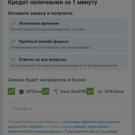
выбора (например, языкового). Техническая аналитика
Кредит наличными за 1 минуту
используется для обеспечения корректной работы сайта.
Оставьте заявку и получите:
Компании, которой мы поручаем обработку данных для
Экономию времени
данной цели:
Банки самостоятельно предложат лучшее
Сервис хранения информации, предоставляемый
компанией, согласно договора аренды ООО «Рэкун
Удобный онлайн формат
технолоджи», 220069 г. Минск, пр-т Дзержинского, д.3Б,
Коммуникация по телефону или мессенджеру
пом.44.
Ответы на все вопросы
Рекламные Cookie
Консультация по всем аспектам кредита от профессионалов
Сохранить мои изменения
Отключение рекламных cookie-файлы не позволит
Заявка будет направлена в банки:
Сохранить по умолчанию
принимать меры по совершенствованию работы
Сайта, исходя из предпочтений пользователя, а также
МТбанк
Банк БелВЭБ
БНБ-Банк
осуществлять подбор рекламы, иных рекламных
материалов по наиболее актуальному, подходящему
Телефон
назначению для каждого конкретного пользователя.
Компании, которым мы поручаем обработку данных для
Предварительно ознакомившись с
условиями обработки персональных
данных ООО «Майфин»
, а также с моими
правами, связанными с
данной цели:
обработкой персональных данных
и
Пользовательским соглашением
: