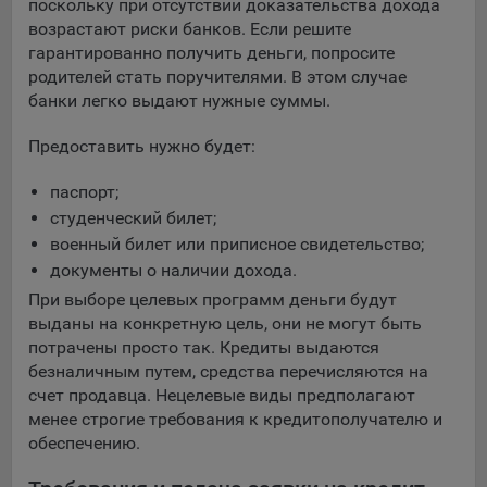
поскольку при отсутствии доказательства дохода
16. Пользователь всегда может направить сообщение с
возрастают риски банков. Если решите
имеющимся у него вопросом, в части использования
гарантированно получить деньги, попросите
файлов сookie, на электронную почту Общества:
родителей стать поручителями. В этом случае
info@myfin.by
банки легко выдают нужные суммы.
Аналитические Cookie
Предоставить нужно будет:
Отключение аналитических cookie-файлов не позволит
паспорт;
определять предпочтения пользователей Сайта, в том
числе наиболее и наименее популярные страницы и
студенческий билет;
принимать меры по совершенствованию работы Сайта
военный билет или приписное свидетельство;
исходя из предпочтений пользователей
документы о наличии дохода.
При выборе целевых программ деньги будут
Статистические куки позволяют определять предпочтения
выданы на конкретную цель, они не могут быть
пользователей сайта.
потрачены просто так. Кредиты выдаются
Компании, которым мы поручаем обработку
безналичным путем, средства перечисляются на
статистических cookies:
счет продавца. Нецелевые виды предполагают
менее строгие требования к кредитополучателю и
Яндекс Метрика – сервис веб-аналитики,
обеспечению.
предоставляемый ООО «Яндекс». Адрес: г. Москва, ул.
Льва Толстого, д. 16, 119021.
Политика