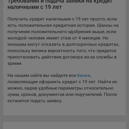
Требования и подача заявки на кредит
конфиденциальности Яндекс
.
наличными с 19 лет
Google Analytics – сервис веб-аналитики,
предоставляемый компанией Google, Inc. Адрес: Google,
Получить кредит наличными с 19 лет просто, если
Google Data Protection Office, 1600 Amphitheatre Pkwy,
есть положительная кредитная история. Шансы на
Mountain View, CA 94043, USA.
Политика
получение положительного одобрения выше, если
конфиденциальности Google.
молодой человек имеет стаж от 4 месяцев. Но
юношам могут отказать в долгосрочных кредитах,
Matomo — это система веб-аналитики, которая позволяет
поскольку велика вероятность того, что придется
следит за доступностью сервисов, предоставляемых
приостановить действие договора из-за службы в
myfin.by.
армии.
Адрес: ООО «Рэкун технолоджи», 220069 г. Минск, пр-т
Дзержинского, д.3Б, пом.44.
На нашем сайте вы найдете все
банки
,
Пиксель VK Рекламы - сервис позволяет показывать
позволяющие оформить кредит с 19 лет. Найти их
рекламу на площадке VK пользователям, которые
можно, задав удобные параметры относительно
посещали сайт.
сумм, сроков, документов или поручителей. После
Адрес: ООО «ВК», РФ, 125167, г. Москва, Ленинградский
останется подать заявку.
проспект, д. 39, стр. 79, БЦ «SkyLight».
Технические настройки
Технические настройки хранят технические данные вашего