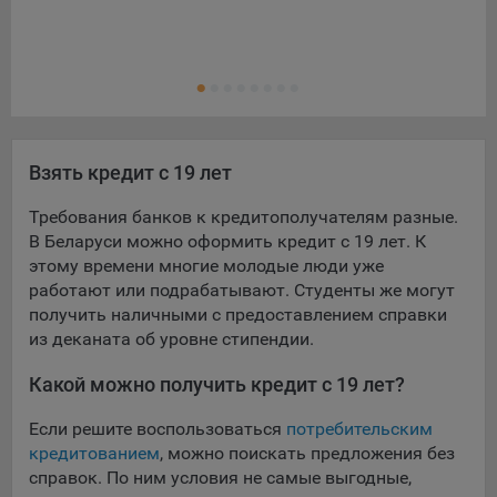
Кре
При этом, некоторые браузеры позволяют посещать
интернет-сайты в режиме «Инкогнито», чтобы ограничить
Ещ
Кре
хранимый на компьютере объем информации и
автоматически удалять сессионные файлы cookie. Кроме
того, субъект персональных данных может удалить ранее
сохраненные файлов cookie выбрав соответствующую
Взять кредит с 19 лет
опцию в истории браузера.
Подробнее о параметрах управления можно ознакомиться,
Требования банков к кредитополучателям разные.
перейдя по внешним ссылкам, ведущим на
В Беларуси можно оформить кредит с 19 лет. К
соответствующие страницы сайтов основных браузеров:
этому времени многие молодые люди уже
работают или подрабатывают. Студенты же могут
Firefox
получить наличными с предоставлением справки
Chrome
из деканата об уровне стипендии.
Safari
Какой можно получить кредит с 19 лет?
Opera
Если решите воспользоваться
потребительским
Microsoft Edge
кредитованием
, можно поискать предложения без
Internet Explorer
справок. По ним условия не самые выгодные,