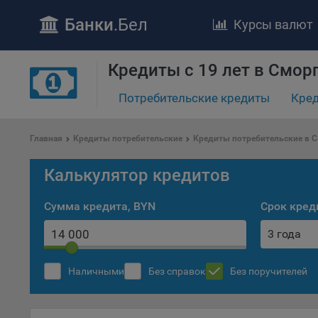
Банки
.Бел
Курсы валют
Кредиты с 19 лет в Смор
Потребительские кредиты
Кред
ПОЛОЖЕ
Главная
Кредиты потребительские
Кредиты потребительские в 
Обще
удел
Калькулятор кредитов
отве
Сумма кредита, BYN
Срок кред
Утве
«По
3 года
перс
Бела
«За
Наличными
Без справок
Без поручителей
Поли
осу
«ban