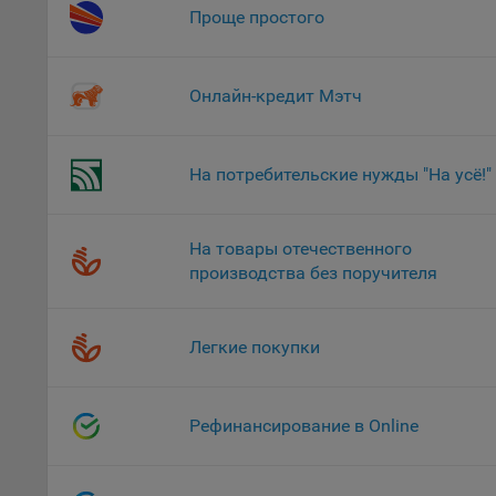
Обще
Проще простого
это 
файл
На с
Онлайн-кредит Мэтч
Обще
поль
поль
На потребительские нужды "На усё!"
рекл
Иног
эффе
На товары отечественного
зап
производства без поручителя
Обще
оцен
Легкие покупки
Срок
Поль
файл
Рефинансирование в Online
испо
потр
верс