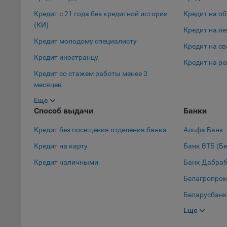
тенден
Кредит с 21 года без кредитной истории
Кредит на о
для ан
(КИ)
Кредит на л
9.5. Ф
Кредит молодому специалисту
реклам
Кредит на с
Кредит иностранцу
Технич
Кредит на р
Кредит со стажем работы менее 3
Необхо
месяцев
Analyt
Еще
Общест
Кредит в декретном отпуске
Способ выдачи
Банки
пользо
Кредит с 19 лет
Осталь
Кредит без посещения отделения банка
Альфа Банк
Кредит с 18 лет
Кредит на карту
Банк ВТБ (Б
Отключ
Кредит студенту
предпо
Кредит наличными
Банк Дабра
Кредит для пенсионеров
популя
Белагропро
исходя
Беларусбанк
При эт
«Инког
Еще
Банк БелВЭ
автома