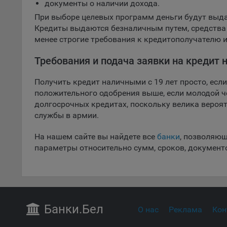
Цептер Банк
пред
документы о наличии дохода.
попу
При выборе целевых программ деньги будут выдан
Сайт
Кредиты выдаются безналичным путем, средства
менее строгие требования к кредитополучателю 
Статис
Требования и подача заявки на кредит 
Компан
Янде
Получить кредит наличными с 19 лет просто, есл
Адре
положительного одобрения выше, если молодой ч
кон
долгосрочных кредитах, поскольку велика вероят
службы в армии.
Goog
Inc.
На нашем сайте вы найдете все
банки
, позволяющ
Moun
параметры относительно сумм, сроков, документо
Mato
дост
Адре
пом.
Пикс
Банки
.Бел
О нас
Реклама
Кон
поль
Адре