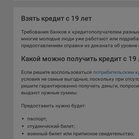
Белгазпром
персон
соотве
Белинвестба
Взять кредит с 19 лет
Подроб
БНБ-Банк
ссылка
БСБ Банк
Требования банков к кредитополучателям разные.
Fire
многие молодые люди уже работают или подраба
Сбер Банк
предоставлением справки из деканата об уровне 
Chr
Нео Банк Аз
Safa
Какой можно получить кредит с 19 
СтатусБанк
Ope
МТбанк
Если решите воспользоваться
потребительским 
Micr
условия не самые выгодные, поскольку при отсут
Паритетбанк
Inte
решите гарантированно получить деньги, попроси
Приорбанк
выдают нужные суммы.
16. По
Банк РРБ
вопрос
Предоставить нужно будет:
Технобанк
Общес
паспорт;
ТК Банк
А
студенческий билет;
Банк Решени
военный билет или приписное свидетельство;
Откл