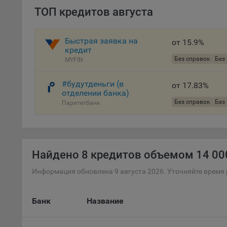
ТОП кредитов августа
файл
проц
Файл
Быстрая заявка на
от 15.9%
комп
кредит
указ
Без справок
Без
MYFIN
сове
выби
#будутденьги (в
от 17.83%
напр
отделении банка)
Без справок
Без
Паритетбанк
Целя
Обще
пер
На с
Найдено
8 кредитов объемом 14 000
сайт
(зад
Информация обновлена 9 августа 2026. Уточняйте время 
Общ
(вкл
Банк
Название
стат
поль