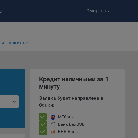
а
Сморгонь
ы на жилье
ство»
)
ке и
Кредит наличными за 1
анных.
минуту
е
Заявка будет направлена в
и
банки:
ее –
МТбанк
Банк БелВЭБ
БНБ-Банк
т