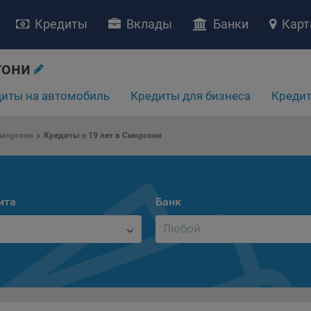
Кредиты
Вклады
Банки
Карт
гони
иты на автомобиль
Кредиты для бизнеса
Кредит
НИЕ «О политике обработки файлов cookie»
Сморгони
Кредиты с 19 лет в Сморгони
ство с ограниченной ответственностью «Майфин» (далее –
«Обще
яет особое внимание защите персональных данных при их обработ
тственно подходит к соблюдению прав субъектов персональных д
ита
Банк
рждение положения о политике обработки файлов cookie (далее –
литика»
) является одной из принимаемых Обществом мер по защит
ональных данных, предусмотренных статьей 17 Закона Республик
русь от 7 мая 2021 г. № 99-З «О защите персональных данных» (дал
кон»
).
тика разъясняет субъектам персональных данных, которые
ществляют использование веб-сайта Общества с доменным именем
kibel.by», для каких целей и каким образом Общество обрабатывае