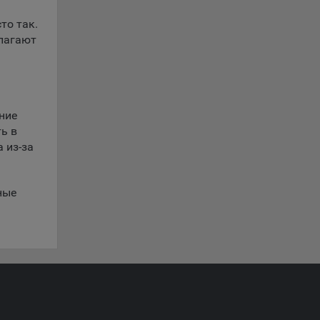
ты
то так.
олагают
 сайта.
с».
ние
ь в
 из-за
ю
oogle,
ные
3Б,
дке VK
тр. 79,