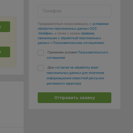
вать
Телефон
е
Предварительно ознакомившись с
условиями
у
обработки персональных данных ООО
«Майфин»
, а также с моими
правами,
вий,
связанными с обработкой персональных
 или
данных
и
Пользовательским соглашением
:
йта,
у
Принимаю условия
Пользовательского
соглашения
Даю
согласие на обработку моих
персональных данных для получения
информационно-новостной рассылки
рекламного характера
ваемые
ie
Отправить заявку