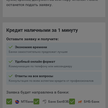
конфиденциальности Яндекс
.
останется подать заявку.
Google Analytics – сервис веб-аналитики,
предоставляемый компанией Google, Inc. Адрес: Google,
Google Data Protection Office, 1600 Amphitheatre Pkwy,
Mountain View, CA 94043, USA.
Политика
Кредит наличными за 1 минуту
конфиденциальности Google.
Matomo — это система веб-аналитики, которая позволяет
Оставьте заявку и получите:
следит за доступностью сервисов, предоставляемых
Экономию времени
myfin.by.
Банки самостоятельно предложат лучшее
Адрес: ООО «Рэкун технолоджи», 220069 г. Минск, пр-т
Дзержинского, д.3Б, пом.44.
Удобный онлайн формат
Пиксель VK Рекламы - сервис позволяет показывать
Коммуникация по телефону или мессенджеру
рекламу на площадке VK пользователям, которые
посещали сайт.
Ответы на все вопросы
Адрес: ООО «ВК», РФ, 125167, г. Москва, Ленинградский
Консультация по всем аспектам кредита от профессионалов
проспект, д. 39, стр. 79, БЦ «SkyLight».
Заявка будет направлена в банки:
Сохранить мои изменения
Технические настройки
МТбанк
Банк БелВЭБ
БНБ-Банк
Технические настройки хранят технические данные вашего
Сохранить по умолчанию