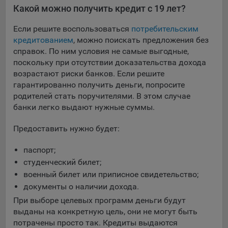
Какой можно получить кредит с 19 лет?
При этом, некоторые браузеры позволяют посещать
интернет-сайты в режиме «Инкогнито», чтобы ограничить
Если решите воспользоваться
потребительским
хранимый на компьютере объем информации и
кредитованием
, можно поискать предложения без
автоматически удалять сессионные файлы cookie. Кроме
справок. По ним условия не самые выгодные,
того, субъект персональных данных может удалить ранее
поскольку при отсутствии доказательства дохода
сохраненные файлов cookie выбрав соответствующую
возрастают риски банков. Если решите
опцию в истории браузера.
гарантированно получить деньги, попросите
родителей стать поручителями. В этом случае
Подробнее о параметрах управления можно ознакомиться,
банки легко выдают нужные суммы.
перейдя по внешним ссылкам, ведущим на
соответствующие страницы сайтов основных браузеров:
Предоставить нужно будет:
Firefox
паспорт;
Chrome
студенческий билет;
Safari
военный билет или приписное свидетельство;
Opera
документы о наличии дохода.
При выборе целевых программ деньги будут
Microsoft Edge
выданы на конкретную цель, они не могут быть
Internet Explorer
потрачены просто так. Кредиты выдаются