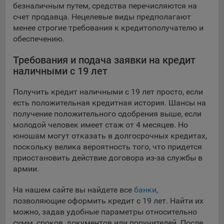
безналичным путем, средства перечисляются на
16. Пользователь всегда может направить сообщение с
счет продавца. Нецелевые виды предполагают
имеющимся у него вопросом, в части использования
менее строгие требования к кредитополучателю и
файлов сookie, на электронную почту Общества:
обеспечению.
info@myfin.by
Аналитические Cookie
Требования и подача заявки на кредит
наличными с 19 лет
Отключение аналитических cookie-файлов не позволит
определять предпочтения пользователей Сайта, в том
Получить кредит наличными с 19 лет просто, если
числе наиболее и наименее популярные страницы и
есть положительная кредитная история. Шансы на
принимать меры по совершенствованию работы Сайта
получение положительного одобрения выше, если
исходя из предпочтений пользователей
молодой человек имеет стаж от 4 месяцев. Но
юношам могут отказать в долгосрочных кредитах,
Статистические куки позволяют определять предпочтения
поскольку велика вероятность того, что придется
пользователей сайта.
приостановить действие договора из-за службы в
армии.
Компании, которым мы поручаем обработку
статистических cookies:
На нашем сайте вы найдете все
банки
,
Яндекс Метрика – сервис веб-аналитики,
позволяющие оформить кредит с 19 лет. Найти их
предоставляемый ООО «Яндекс». Адрес: г. Москва, ул.
можно, задав удобные параметры относительно
Льва Толстого, д. 16, 119021.
Политика
сумм, сроков, документов или поручителей. После