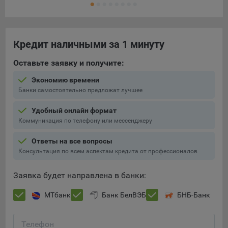
составить представление о тенденциях использования
сайта в целом. Общество использует информацию для
анализа трафика на сайтах.
Кредит наличными за 1 минуту
9.5. Файлы cookie, применяемые для определения целевой
аудитории и в рекламных целях, например Яндекс.Метрика,
Оставьте заявку и получите:
Google Analytics.
Экономию времени
Технические/Функциональные, хранятся не более года;
Банки самостоятельно предложат лучшее
Необходимые для функционирования веб-аналитических
Удобный онлайн формат
платформ «Google Analytics», «Яндекс.Метрика»
Коммуникация по телефону или мессенджеру
(статистические), установлены на сервере Общества и не
передаются третьим лицам, часть из которых хранятся во
Ответы на все вопросы
время пользования сайтом;
Консультация по всем аспектам кредита от профессионалов
Остальные - не более года.
Заявка будет направлена в банки:
Отключение аналитических файлов cookie не позволяет
определять предпочтения пользователей сайта, в том числе
МТбанк
Банк БелВЭБ
БНБ-Банк
наиболее и наименее популярные страницы и принимать
меры по совершенствованию работы сайта исходя из
Телефон
предпочтений пользователей.