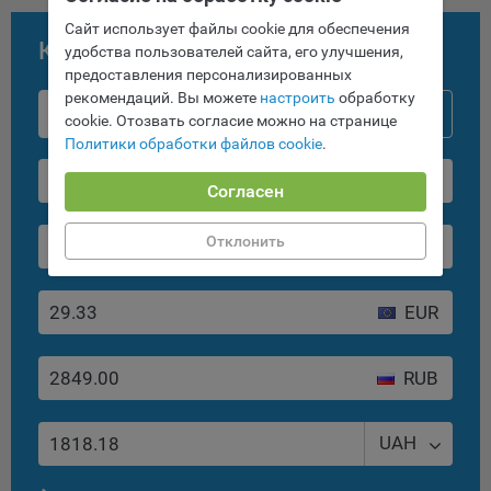
Сроки хранения обрабатываемых на сайтах Общества
файлов cookie:
Сайт использует файлы cookie для обеспечения
Конвертер валют
удобства пользователей сайта, его улучшения,
Пользователи могут принять или отклонить все
предоставления персонализированных
обрабатываемые на сайте файлы cookie. При этом
рекомендаций. Вы можете
настроить
обработку
корректная работа сайта возможна только в случае
Лучший курс
НБРБ
cookie. Отозвать согласие можно на странице
использования необходимых файлов cookie. В случае их
Политики обработки файлов cookie
.
отключения может потребоваться совершать повторный
выбор предпочтений куки, языковой версии сайта, а
BYN
Согласен
также могут некорректно отображаться некоторые
версии страниц.
Отклонить
USD
Помимо настроек файлов cookie на сайте субъекты
персональных данных могут принять или отклонить сбор
всех или некоторых файлов cookie в настройках своего
EUR
браузера.
5.1. Обеспечение удобства пользователей сайтов;
RUB
5.2. Повышение качества функционирования сайтов, в том
числе корректность их работы;
UAH
5.3. Сбор аналитической информации в обобщенном виде
для оценки и дальнейшего улучшения работы сайтов;