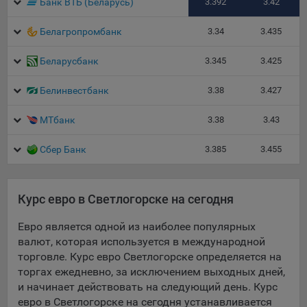
Банк ВТБ (Беларусь)
3.392
3.42
данные о пользователе в случае, если это разрешено в
настройках браузера пользователя (включено
Белагропромбанк
3.34
3.435
сохранение файлов cookie и использование технологии
JavaScript).
Беларусбанк
3.345
3.425
На сайтах обрабатываются следующие типы файлов
cookie:
Белинвестбанк
3.38
3.427
Общество может использовать файлы cookie для
МТбанк
3.38
3.43
рекламирования услуг пользователям сайта
«bankibel.by» на сторонних веб-сайтах. Например, если
Сбер Банк
3.385
3.455
пользователь посетит указанный сайт, то в дальнейшем
может встретить рекламу Общества на некоторых
сторонних веб-сайтах.
Курс евро в Светлогорске на сегодня
Иногда Общество использует сторонние файлы cookie
для отслеживания эффективности своих рекламных
Евро является одной из наиболее популярных
объявлений. Такие файлы cookie, например, запоминают,
валют, которая используется в международной
с помощью каких браузеров пользователи посещают
торговле. Курс евро Светлогорске определяется на
сайты Общества. С помощью данной процедуры
торгах ежедневно, за исключением выходных дней,
Общество также регулирует и оценивает эффективность
и начинает действовать на следующий день. Курс
рекламной деятельности.
евро в Светлогорске на сегодня устанавливается