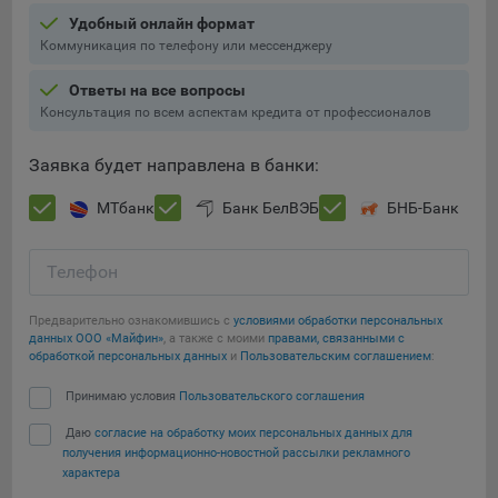
Подобные функции улучшают условия работы
Удобный онлайн формат
пользователей с сайтом.
Коммуникация по телефону или мессенджеру
9.3. Файлы cookie предпочтений, например, для настройки
Ответы на все вопросы
контента. Данные файлы cookie собирают информацию о
Консультация по всем аспектам кредита от профессионалов
выборе пользователя на сайте и его предпочтениях и
позволяют Обществу «запомнить» информацию о
Заявка будет направлена в банки:
выбранном пользователем городе и других местных
настройках для того, чтобы соответствующим образом
МТбанк
Банк БелВЭБ
БНБ-Банк
настраивать сайт.
9.4. Аналитические файлы cookie, например
Телефон
Яндекс.Метрика, Google Analytics. Данные файлы cookie
собирают информацию о том, как пользователь
Предварительно ознакомившись с
условиями обработки персональных
использовал сайты, и позволяют Обществу вносить в них
данных ООО «Майфин»
, а также с моими
правами, связанными с
улучшения.
обработкой персональных данных
и
Пользовательским соглашением
:
Сохранить мои изменения
Аналитические файлы cookie показывают, какие страницы
Принимаю условия
Пользовательского соглашения
сайта Общества посещаются чаще всего, помогают
Даю
согласие на обработку моих персональных данных для
Сохранить по умолчанию
выявлять трудности, возникающие при использовании
получения информационно-новостной рассылки рекламного
сайта, а также позволяют оценить эффективность
характера
рекламы. Благодаря этому у Общества есть возможность