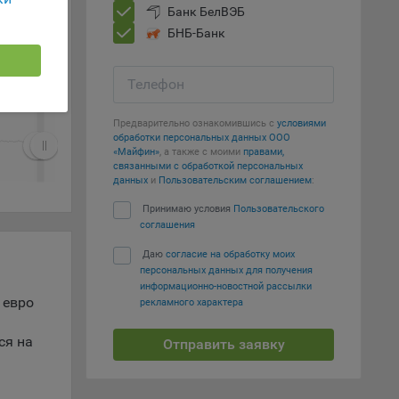
г
Show all
Банк БелВЭБ
 если
БНБ-Банк
ть
Телефон
я
ример,
Предварительно ознакомившись с
условиями
ты
обработки персональных данных ООО
и
«Майфин»
, а также с моими
правами,
связанными с обработкой персональных
данных
и
Пользовательским соглашением
:
Принимаю условия
Пользовательского
йте
соглашения
лучае
ожет
Даю
согласие на обработку моих
персональных данных для получения
вой
информационно-новостной рассылки
сии
 евро
рекламного характера
ых
ся на
Отправить заявку