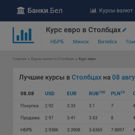
Банки
.Бел
Курсы валют
ПОЛОЖЕ
Курс евро в Столбцах
Обще
НБРБ
Минск
Витебск
Гом
удел
отве
Утве
Главная
Курсы валют в Столбцах
Курс евро
«По
перс
Лучшие курсы в
Столбцах
на
08 авг
Бела
«За
Поли
100
10
08.08
USD
EUR
RUB
PLN
осу
«ban
Покупка
2.92
3.33
3.1
7
4
файл
проц
Продажа
2.97
3.41
3.63
8
4
Файл
НБРБ
2.9386
3.3908
3.6365
7.8897
комп