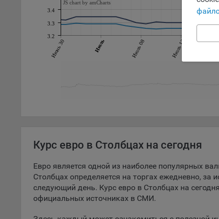
Обще
JS chart by amCharts
файло
3.4
поль
поль
3.3
рекл
3.2
Июнь 30
Июль
Июль 08
Июль 12
Июл
Иног
эффе
зап
Обще
оцен
Срок
Поль
файл
испо
Курс евро в Столбцах на сегодня
потр
верс
Евро является одной из наиболее популярных вал
стра
Столбцах определяется на торгах ежедневно, за 
Поми
следующий день. Курс евро в Столбцах на сегодня
могу
официальных источниках в СМИ.
наст
Здесь каждый может ознакомиться с полезной и