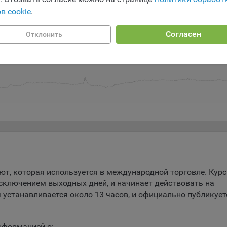
ство может использовать файлы cookie для рекламирования услу
в cookie
.
зователям сайта «bankibel.by» на сторонних веб-сайтах. Например,
зователь посетит указанный сайт, то в дальнейшем может встрети
Согласен
аму Общества на некоторых сторонних веб-сайтах.
Отклонить
ь 16
Июль 20
Июль 24
Июль 28
Авг
Авг 05
да Общество использует сторонние файлы cookie для отслеживани
ктивности своих рекламных объявлений. Такие файлы cookie, нап
оминают, с помощью каких браузеров пользователи посещают сай
ства. С помощью данной процедуры Общество также регулирует 
ивает эффективность рекламной деятельности.
и хранения обрабатываемых на сайтах Общества файлов cookie:
зователи могут принять или отклонить все обрабатываемые на са
ы cookie. При этом корректная работа сайта возможна только в с
льзования необходимых файлов cookie. В случае их отключения м
ебоваться совершать повторный выбор предпочтений куки, языко
ии сайта, а также могут некорректно отображаться некоторые вер
ют, которая используется в международной торговле. Курс
ниц.
исключением выходных дней, и начинает действовать на
мо настроек файлов cookie на сайте субъекты персональных данн
 устанавливается около 13 часов, и официально публикует
т принять или отклонить сбор всех или некоторых файлов cookie в
ройках своего браузера.
нформацией о: