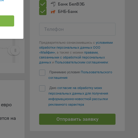
г
Show all
Банк БелВЭБ
 если
БНБ-Банк
ть
г 05
Телефон
я
ример,
Предварительно ознакомившись с
условиями
ты
обработки персональных данных ООО
и
«Майфин»
, а также с моими
правами,
связанными с обработкой персональных
данных
и
Пользовательским соглашением
:
Принимаю условия
Пользовательского
йте
соглашения
лучае
ожет
Даю
согласие на обработку моих
персональных данных для получения
вой
информационно-новостной рассылки
сии
 евро
рекламного характера
ых
ется на
Отправить заявку