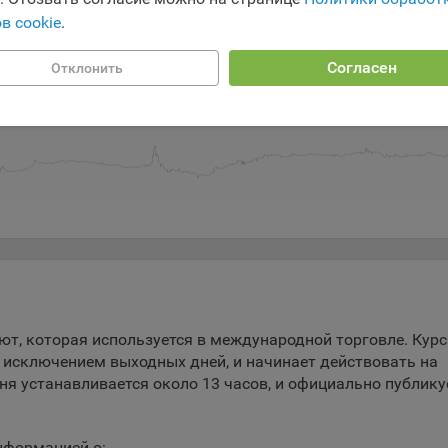
ство может использовать файлы cookie для рекламирования услу
в cookie
.
зователям сайта «bankibel.by» на сторонних веб-сайтах. Например,
зователь посетит указанный сайт, то в дальнейшем может встрети
Согласен
аму Общества на некоторых сторонних веб-сайтах.
Отклонить
Июль 16
Июль 20
Июль 24
Июль 28
Авг
Ав
да Общество использует сторонние файлы cookie для отслеживани
ктивности своих рекламных объявлений. Такие файлы cookie, нап
оминают, с помощью каких браузеров пользователи посещают сай
ства. С помощью данной процедуры Общество также регулирует 
ивает эффективность рекламной деятельности.
и хранения обрабатываемых на сайтах Общества файлов cookie:
зователи могут принять или отклонить все обрабатываемые на са
ы cookie. При этом корректная работа сайта возможна только в с
льзования необходимых файлов cookie. В случае их отключения м
ебоваться совершать повторный выбор предпочтений куки, языко
ии сайта, а также могут некорректно отображаться некоторые вер
ют, которая используется в международной торговле. Курс
ниц.
а исключением выходных дней, и начинает действовать на
мо настроек файлов cookie на сайте субъекты персональных данн
ня устанавливается около 13 часов, и официально публику
т принять или отклонить сбор всех или некоторых файлов cookie в
ройках своего браузера.
нформацией о: