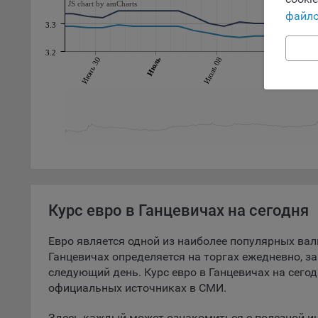
Обще
JS chart by amCharts
файло
поль
3.3
поль
рекл
3.2
Июнь 30
Июль
Июль 08
Июль 12
Иног
эффе
зап
Обще
оцен
Срок
Поль
файл
испо
Курс евро в Ганцевичах на сегодня
потр
верс
Евро является одной из наиболее популярных вал
стра
Ганцевичах определяется на торгах ежедневно, з
Поми
следующий день. Курс евро в Ганцевичах на сегод
могу
официальных источниках в СМИ.
наст
Здесь каждый может ознакомиться с полезной и