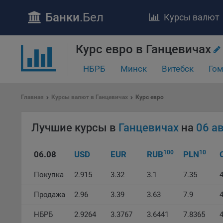
Банки
.Бел
Курсы валют
ПОЛОЖЕ
Курс евро в Ганцевичах
Обще
НБРБ
Минск
Витебск
Гом
удел
отве
Утве
Главная
Курсы валют в Ганцевичах
Курс евро
«По
перс
Лучшие курсы в
Ганцевичах
на
06 а
Бела
«За
Поли
100
10
06.08
USD
EUR
RUB
PLN
осу
«ban
Покупка
2.915
3.32
3.1
7.35
4
файл
проц
Продажа
2.96
3.39
3.63
7.9
4
Файл
НБРБ
2.9264
3.3767
3.6441
7.8365
комп