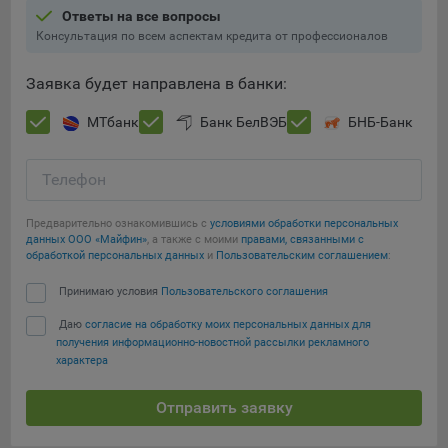
Подобные функции улучшают условия работы
Ответы на все вопросы
пользователей с сайтом.
Консультация по всем аспектам кредита от профессионалов
9.3. Файлы cookie предпочтений, например, для настройки
Заявка будет направлена в банки:
контента. Данные файлы cookie собирают информацию о
выборе пользователя на сайте и его предпочтениях и
МТбанк
Банк БелВЭБ
БНБ-Банк
позволяют Обществу «запомнить» информацию о
выбранном пользователем городе и других местных
настройках для того, чтобы соответствующим образом
Телефон
настраивать сайт.
Предварительно ознакомившись с
условиями обработки персональных
9.4. Аналитические файлы cookie, например
данных ООО «Майфин»
, а также с моими
правами, связанными с
Яндекс.Метрика, Google Analytics. Данные файлы cookie
обработкой персональных данных
и
Пользовательским соглашением
:
собирают информацию о том, как пользователь
Принимаю условия
Пользовательского соглашения
Сохранить мои изменения
использовал сайты, и позволяют Обществу вносить в них
улучшения.
Даю
согласие на обработку моих персональных данных для
Сохранить по умолчанию
получения информационно-новостной рассылки рекламного
Аналитические файлы cookie показывают, какие страницы
характера
сайта Общества посещаются чаще всего, помогают
выявлять трудности, возникающие при использовании
Отправить заявку
сайта, а также позволяют оценить эффективность
рекламы. Благодаря этому у Общества есть возможность