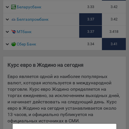
данные о пользователе в случае, если это разрешено в
Беларусбанк
3.33
3.42
настройках браузера пользователя (включено
сохранение файлов cookie и использование технологии
Белгазпромбанк
3.37
3.42
JavaScript).
На сайтах обрабатываются следующие типы файлов
МТбанк
3.37
3.418
cookie:
Сбер Банк
3.34
3.41
Общество может использовать файлы cookie для
рекламирования услуг пользователям сайта
«bankibel.by» на сторонних веб-сайтах. Например, если
пользователь посетит указанный сайт, то в дальнейшем
Курс евро в Жодино на сегодня
может встретить рекламу Общества на некоторых
сторонних веб-сайтах.
Евро является одной из наиболее популярных
валют, которая используется в международной
Иногда Общество использует сторонние файлы cookie
торговле. Курс евро Жодино определяется на
для отслеживания эффективности своих рекламных
торгах ежедневно, за исключением выходных дней,
объявлений. Такие файлы cookie, например, запоминают,
и начинает действовать на следующий день. Курс
с помощью каких браузеров пользователи посещают
евро в Жодино на сегодня устанавливается около
сайты Общества. С помощью данной процедуры
13 часов, и официально публикуется на
Общество также регулирует и оценивает эффективность
официальных источниках в СМИ.
рекламной деятельности.