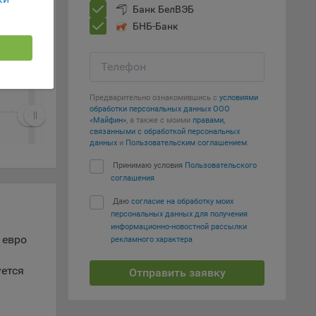
г
Show all
Банк БелВЭБ
 если
БНБ-Банк
ть
Телефон
я
ример,
Предварительно ознакомившись с
условиями
ты
обработки персональных данных ООО
и
«Майфин»
, а также с моими
правами,
связанными с обработкой персональных
данных
и
Пользовательским соглашением
:
Принимаю условия
Пользовательского
йте
соглашения
лучае
ожет
Даю
согласие на обработку моих
персональных данных для получения
вой
информационно-новостной рассылки
сии
 евро
рекламного характера
ых
уется
Отправить заявку