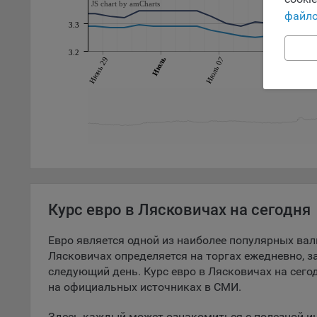
Обще
JS chart by amCharts
файло
поль
3.3
поль
рекл
3.2
Июнь 29
Июль
Июль 07
Июль 11
Иног
эффе
зап
Обще
оцен
Срок
Поль
файл
испо
Курс евро в Лясковичах на сегодня
потр
верс
Евро является одной из наиболее популярных вал
стра
Лясковичах определяется на торгах ежедневно, з
Поми
следующий день. Курс евро в Лясковичах на сего
могу
на официальных источниках в СМИ.
наст
Здесь каждый может ознакомиться с полезной и