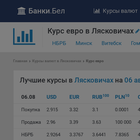
Банки
.Бел
Курсы валют
ПОЛОЖЕ
Курс евро в Лясковичах
Обще
НБРБ
Минск
Витебск
Гом
удел
отве
Утве
Главная
Курсы валют в Лясковичах
Курс евро
«По
перс
Лучшие курсы в
Лясковичах
на
06 а
Бела
«За
Поли
100
10
06.08
USD
EUR
RUB
PLN
осу
«ban
Покупка
2.915
3.32
3.1
0.0001
4
файл
проц
Продажа
2.96
3.39
3.63
100 000
4
Файл
НБРБ
2.9264
3.3767
3.6441
7.8365
комп