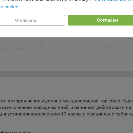
ство может использовать файлы cookie для рекламирования услу
в cookie
.
зователям сайта «bankibel.by» на сторонних веб-сайтах. Например,
зователь посетит указанный сайт, то в дальнейшем может встрети
Согласен
аму Общества на некоторых сторонних веб-сайтах.
Отклонить
Июль 15
Июль 19
Июль 23
Июль 27
Июль 31
Авг
да Общество использует сторонние файлы cookie для отслеживани
ктивности своих рекламных объявлений. Такие файлы cookie, нап
оминают, с помощью каких браузеров пользователи посещают сай
ства. С помощью данной процедуры Общество также регулирует 
ивает эффективность рекламной деятельности.
и хранения обрабатываемых на сайтах Общества файлов cookie:
зователи могут принять или отклонить все обрабатываемые на са
ы cookie. При этом корректная работа сайта возможна только в с
льзования необходимых файлов cookie. В случае их отключения м
ебоваться совершать повторный выбор предпочтений куки, языко
ии сайта, а также могут некорректно отображаться некоторые вер
ют, которая используется в международной торговле. Курс
ниц.
а исключением выходных дней, и начинает действовать на
мо настроек файлов cookie на сайте субъекты персональных данн
дня устанавливается около 13 часов, и официально публик
т принять или отклонить сбор всех или некоторых файлов cookie в
ройках своего браузера.
нформацией о: