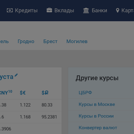
Кредиты
Вклады
Банки
Карт
НИЕ «О политике обработки файлов cookie»
ство с ограниченной ответственностью «Майфин» (далее –
«Обще
ель
Гродно
Брест
Могилев
яет особое внимание защите персональных данных при их обработ
тственно подходит к соблюдению прав субъектов персональных д
рждение положения о политике обработки файлов cookie (далее –
литика»
) является одной из принимаемых Обществом мер по защит
ональных данных, предусмотренных статьей 17 Закона Республик
густа
русь от 7 мая 2021 г. № 99-З «О защите персональных данных» (дал
Другие курсы
кон»
).
тика разъясняет субъектам персональных данных, которые
10
CNY
$
€
$
Ք
ЦБРФ
ществляют использование веб-сайта Общества с доменным именем
Курсы в Москве
kibel.by», для каких целей и каким образом Общество обрабатывае
.38
1.122
80.33
ы cookie, а также каким образом пользователи могут контролиро
Курсы в России
есс такой обработки.
.6
1.168
95.2381
ы cookie являются текстовыми файлами, сохраненными в браузер
Конвертер валют
4.3906
ьютера (мобильного устройства) пользователя сайта Общества,