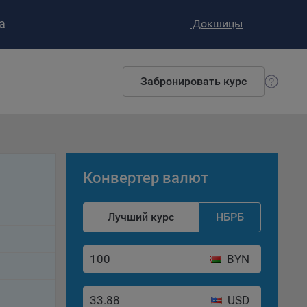
а
Докшицы
Забронировать курс
ство»
)
ке и
анных.
е
и
ее –
Конвертер валют
Лучший курс
НБРБ
т
вать
BYN
е
USD