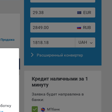
вий,
 или
EUR
йта,
RUB
Продажа
UAH
ваемые
113.67
ie
Расширенный конвертер
109.8901
Кредит наличными за 1
минуту
, если
ение
Заявка будет направлена в
родажа
банки:
ботку
МТбанк
ки