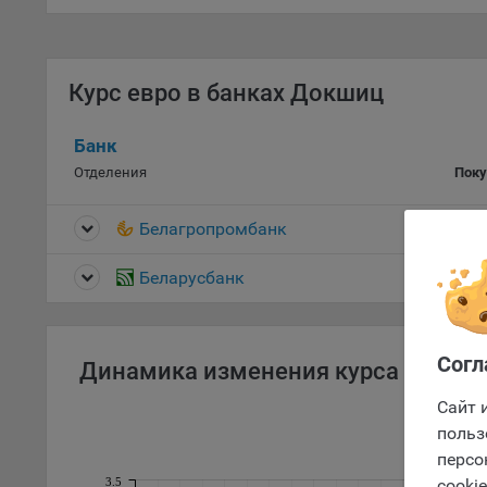
указ
сове
выби
напр
Курс евро в банках Докшиц
Целя
Банк
Обще
Отделения
Поку
пер
На с
Белагропромбанк
3.3
сайт
(зад
Оформлен
Беларусбанк
3.
Общ
(вкл
стат
поль
Согл
Динамика изменения курса валют
Обще
это 
Сайт 
файл
польз
персо
На с
3.5
cooki