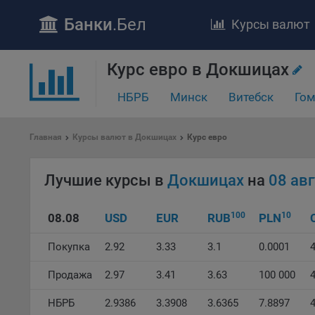
Банки
.Бел
Курсы валют
ПОЛОЖЕ
Курс евро в Докшицах
Обще
НБРБ
Минск
Витебск
Гом
удел
отве
Утве
Главная
Курсы валют в Докшицах
Курс евро
«По
перс
Лучшие курсы в
Докшицах
на
08 ав
Бела
«За
Поли
100
10
08.08
USD
EUR
RUB
PLN
осу
«ban
Покупка
2.92
3.33
3.1
0.0001
4
файл
проц
Продажа
2.97
3.41
3.63
100 000
4
Файл
НБРБ
2.9386
3.3908
3.6365
7.8897
комп