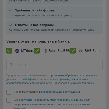
Банки самостоятельно предложат лучшее
Подобные функции улучшают условия работы
пользователей с сайтом.
Удобный онлайн формат
Коммуникация по телефону или мессенджеру
9.3. Файлы cookie предпочтений, например, для настройки
контента. Данные файлы cookie собирают информацию о
Ответы на все вопросы
выборе пользователя на сайте и его предпочтениях и
Консультация по всем аспектам кредита от профессионалов
позволяют Обществу «запомнить» информацию о
выбранном пользователем городе и других местных
Заявка будет направлена в банки:
настройках для того, чтобы соответствующим образом
настраивать сайт.
МТбанк
Банк БелВЭБ
БНБ-Банк
9.4. Аналитические файлы cookie, например
Яндекс.Метрика, Google Analytics. Данные файлы cookie
Телефон
собирают информацию о том, как пользователь
использовал сайты, и позволяют Обществу вносить в них
Предварительно ознакомившись с
условиями обработки персональных
улучшения.
данных ООО «Майфин»
, а также с моими
правами, связанными с
обработкой персональных данных
и
Пользовательским соглашением
:
Аналитические файлы cookie показывают, какие страницы
Сохранить мои изменения
сайта Общества посещаются чаще всего, помогают
Принимаю условия
Пользовательского соглашения
выявлять трудности, возникающие при использовании
Даю
согласие на обработку моих персональных данных для
Сохранить по умолчанию
сайта, а также позволяют оценить эффективность
получения информационно-новостной рассылки рекламного
рекламы. Благодаря этому у Общества есть возможность
характера