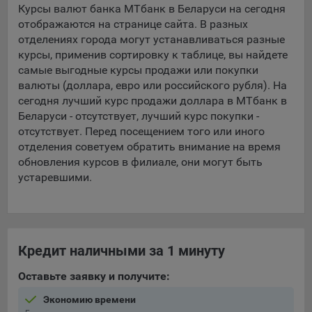
Курсы валют банка МТбанк в Беларуси на сегодня
отображаются на странице сайта. В разных
5.4. Создание и предоставление персонализированной
рекламы пользователю.
отделениях города могут устанавливаться разные
курсы, применив сортировку к таблице, вы найдете
9.1. Технические (обязательные) файлы cookie, например,
самые выгодные курсы продажи или покупки
применяемые при регистрации либо входе в систему, или
валюты (доллара, евро или российского рубля). На
для оставления отзыва либо комментария. Данные файлы
сегодня лучший курс продажи доллара в МТбанк в
cookie используются в целях обеспечения корректной
Беларуси - отсутствует, лучший курс покупки -
работы сайтов и полноценного использования его
отсутствует. Перед посещением того или иного
функционала пользователем, не могут быть отключены в
отделения советуем обратить внимание на время
системах. Вместе с тем, пользователь может настроить
обновления курсов в филиале, они могут быть
браузер, чтобы он блокировал такие файлы сookie или
устаревшими.
уведомлял пользователя об их использовании — но в таком
случае некоторые разделы сайта могут не работать).
9.2. Функциональные файлы cookie, например,
определяющие имя пользователя. Данные файлы cookie
Кредит наличными за 1 минуту
используются для обеспечения работы некоторых
дополнительных функций сайтов, например, для хранения
Оставьте заявку и получите:
предпочтений пользователя, в том числе имени
пользователя или выбора языка, и для предотвращения
Экономию времени
повторных прохождений опросов пользователями.