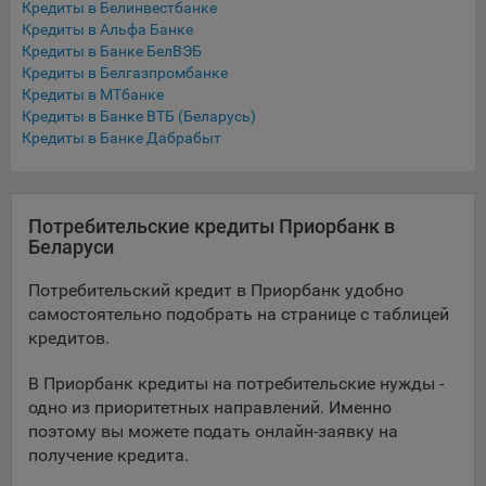
Кредиты в Белинвестбанке
Подобные функции улучшают условия работы
Кредиты в Альфа Банке
пользователей с сайтом.
Кредиты в Банке БелВЭБ
Кредиты в Белгазпромбанке
9.3. Файлы cookie предпочтений, например, для настройки
Кредиты в МТбанке
контента. Данные файлы cookie собирают информацию о
Кредиты в Банке ВТБ (Беларусь)
выборе пользователя на сайте и его предпочтениях и
Кредиты в Банке Дабрабыт
позволяют Обществу «запомнить» информацию о
выбранном пользователем городе и других местных
настройках для того, чтобы соответствующим образом
настраивать сайт.
Потребительские кредиты Приорбанк в
Беларуси
9.4. Аналитические файлы cookie, например
Яндекс.Метрика, Google Analytics. Данные файлы cookie
Потребительский кредит в Приорбанк удобно
собирают информацию о том, как пользователь
самостоятельно подобрать на странице с таблицей
использовал сайты, и позволяют Обществу вносить в них
кредитов.
улучшения.
В Приорбанк кредиты на потребительские нужды -
Аналитические файлы cookie показывают, какие страницы
одно из приоритетных направлений. Именно
сайта Общества посещаются чаще всего, помогают
выявлять трудности, возникающие при использовании
поэтому вы можете подать онлайн-заявку на
сайта, а также позволяют оценить эффективность
получение кредита.
рекламы. Благодаря этому у Общества есть возможность