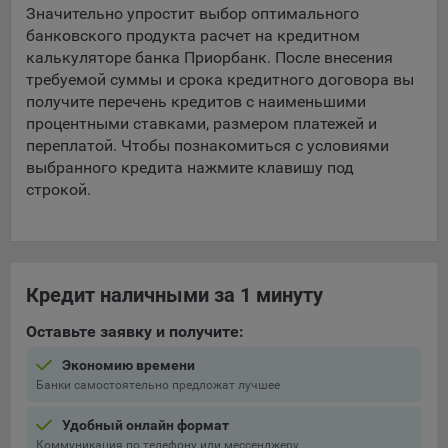
составить представление о тенденциях использования
Значительно упростит выбор оптимального
сайта в целом. Общество использует информацию для
банковского продукта расчет на кредитном
анализа трафика на сайтах.
калькуляторе банка Приорбанк. После внесения
требуемой суммы и срока кредитного договора вы
9.5. Файлы cookie, применяемые для определения целевой
получите перечень кредитов с наименьшими
аудитории и в рекламных целях, например Яндекс.Метрика,
процентными ставками, размером платежей и
Google Analytics.
переплатой. Чтобы познакомиться с условиями
выбранного кредита нажмите клавишу под
Технические/Функциональные, хранятся не более года;
строкой.
Необходимые для функционирования веб-аналитических
платформ «Google Analytics», «Яндекс.Метрика»
(статистические), установлены на сервере Общества и не
передаются третьим лицам, часть из которых хранятся во
время пользования сайтом;
Кредит наличными за 1 минуту
Остальные - не более года.
Оставьте заявку и получите:
Отключение аналитических файлов cookie не позволяет
Экономию времени
определять предпочтения пользователей сайта, в том числе
Банки самостоятельно предложат лучшее
наиболее и наименее популярные страницы и принимать
меры по совершенствованию работы сайта исходя из
Удобный онлайн формат
предпочтений пользователей.
Коммуникация по телефону или мессенджеру