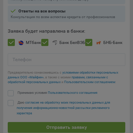
При этом, некоторые браузеры позволяют посещать
Ответы на все вопросы
интернет-сайты в режиме «Инкогнито», чтобы ограничить
Консультация по всем аспектам кредита от профессионалов
хранимый на компьютере объем информации и
автоматически удалять сессионные файлы cookie. Кроме
Заявка будет направлена в банки:
того, субъект персональных данных может удалить ранее
сохраненные файлов cookie выбрав соответствующую
МТбанк
Банк БелВЭБ
БНБ-Банк
опцию в истории браузера.
Подробнее о параметрах управления можно ознакомиться,
Телефон
перейдя по внешним ссылкам, ведущим на
Сохранить мои изменения
соответствующие страницы сайтов основных браузеров:
Предварительно ознакомившись с
условиями обработки персональных
данных ООО «Майфин»
, а также с моими
правами, связанными с
Сохранить по умолчанию
Firefox
обработкой персональных данных
и
Пользовательским соглашением
:
Chrome
Принимаю условия
Пользовательского соглашения
Safari
Даю
согласие на обработку моих персональных данных для
Opera
получения информационно-новостной рассылки рекламного
характера
Microsoft Edge
Internet Explorer
Отправить заявку