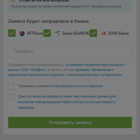
Ответы на все вопросы
Подобные функции улучшают условия работы
Консультация по всем аспектам кредита от профессионалов
пользователей с сайтом.
Заявка будет направлена в банки:
9.3. Файлы cookie предпочтений, например, для настройки
контента. Данные файлы cookie собирают информацию о
МТбанк
Банк БелВЭБ
БНБ-Банк
выборе пользователя на сайте и его предпочтениях и
позволяют Обществу «запомнить» информацию о
выбранном пользователем городе и других местных
Телефон
настройках для того, чтобы соответствующим образом
настраивать сайт.
Предварительно ознакомившись с
условиями обработки персональных
данных ООО «Майфин»
, а также с моими
правами, связанными с
9.4. Аналитические файлы cookie, например
обработкой персональных данных
и
Пользовательским соглашением
:
Яндекс.Метрика, Google Analytics. Данные файлы cookie
собирают информацию о том, как пользователь
Принимаю условия
Пользовательского соглашения
Сохранить мои изменения
использовал сайты, и позволяют Обществу вносить в них
Даю
согласие на обработку моих персональных данных для
улучшения.
Сохранить по умолчанию
получения информационно-новостной рассылки рекламного
характера
Аналитические файлы cookie показывают, какие страницы
сайта Общества посещаются чаще всего, помогают
Отправить заявку
выявлять трудности, возникающие при использовании
сайта, а также позволяют оценить эффективность
рекламы. Благодаря этому у Общества есть возможность