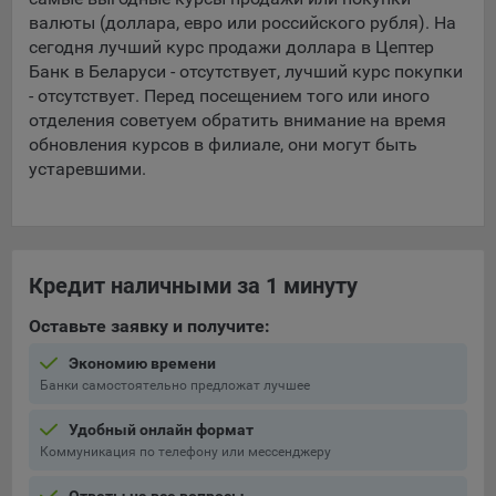
валюты (доллара, евро или российского рубля). На
5.4. Создание и предоставление персонализированной
сегодня лучший курс продажи доллара в Цептер
рекламы пользователю.
Банк в Беларуси - отсутствует, лучший курс покупки
- отсутствует. Перед посещением того или иного
9.1. Технические (обязательные) файлы cookie, например,
отделения советуем обратить внимание на время
применяемые при регистрации либо входе в систему, или
обновления курсов в филиале, они могут быть
для оставления отзыва либо комментария. Данные файлы
устаревшими.
cookie используются в целях обеспечения корректной
работы сайтов и полноценного использования его
функционала пользователем, не могут быть отключены в
системах. Вместе с тем, пользователь может настроить
браузер, чтобы он блокировал такие файлы сookie или
Кредит наличными за 1 минуту
уведомлял пользователя об их использовании — но в таком
случае некоторые разделы сайта могут не работать).
Оставьте заявку и получите:
9.2. Функциональные файлы cookie, например,
Экономию времени
определяющие имя пользователя. Данные файлы cookie
Банки самостоятельно предложат лучшее
используются для обеспечения работы некоторых
дополнительных функций сайтов, например, для хранения
Удобный онлайн формат
предпочтений пользователя, в том числе имени
Коммуникация по телефону или мессенджеру
пользователя или выбора языка, и для предотвращения
повторных прохождений опросов пользователями.