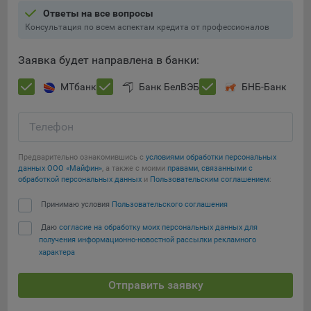
Подобные функции улучшают условия работы
Ответы на все вопросы
пользователей с сайтом.
Консультация по всем аспектам кредита от профессионалов
9.3. Файлы cookie предпочтений, например, для настройки
Заявка будет направлена в банки:
контента. Данные файлы cookie собирают информацию о
выборе пользователя на сайте и его предпочтениях и
МТбанк
Банк БелВЭБ
БНБ-Банк
позволяют Обществу «запомнить» информацию о
выбранном пользователем городе и других местных
настройках для того, чтобы соответствующим образом
Телефон
настраивать сайт.
Предварительно ознакомившись с
условиями обработки персональных
9.4. Аналитические файлы cookie, например
данных ООО «Майфин»
, а также с моими
правами, связанными с
Яндекс.Метрика, Google Analytics. Данные файлы cookie
обработкой персональных данных
и
Пользовательским соглашением
:
собирают информацию о том, как пользователь
Принимаю условия
Пользовательского соглашения
Сохранить мои изменения
использовал сайты, и позволяют Обществу вносить в них
улучшения.
Даю
согласие на обработку моих персональных данных для
Сохранить по умолчанию
получения информационно-новостной рассылки рекламного
Аналитические файлы cookie показывают, какие страницы
характера
сайта Общества посещаются чаще всего, помогают
выявлять трудности, возникающие при использовании
Отправить заявку
сайта, а также позволяют оценить эффективность
рекламы. Благодаря этому у Общества есть возможность