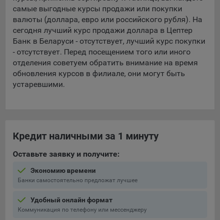
самые выгодные курсы продажи или покупки
5.4. Создание и предоставление персонализированной
валюты (доллара, евро или российского рубля). На
рекламы пользователю.
сегодня лучший курс продажи доллара в Цептер
Банк в Беларуси - отсутствует, лучший курс покупки
9.1. Технические (обязательные) файлы cookie, например,
- отсутствует. Перед посещением того или иного
применяемые при регистрации либо входе в систему, или
отделения советуем обратить внимание на время
для оставления отзыва либо комментария. Данные файлы
обновления курсов в филиале, они могут быть
cookie используются в целях обеспечения корректной
устаревшими.
работы сайтов и полноценного использования его
функционала пользователем, не могут быть отключены в
системах. Вместе с тем, пользователь может настроить
браузер, чтобы он блокировал такие файлы сookie или
уведомлял пользователя об их использовании — но в таком
Кредит наличными за 1 минуту
случае некоторые разделы сайта могут не работать).
Оставьте заявку и получите:
9.2. Функциональные файлы cookie, например,
определяющие имя пользователя. Данные файлы cookie
Экономию времени
используются для обеспечения работы некоторых
Банки самостоятельно предложат лучшее
дополнительных функций сайтов, например, для хранения
предпочтений пользователя, в том числе имени
Удобный онлайн формат
пользователя или выбора языка, и для предотвращения
Коммуникация по телефону или мессенджеру
повторных прохождений опросов пользователями.