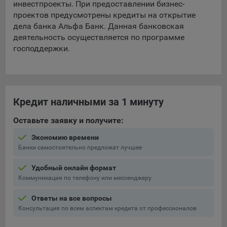
инвестпроекты. При предоставлении бизнес-
Яндекса рекламная сеть (Yandex Mobile Ads, ADFOX) -
проектов предусмотрены кредиты на открытие
сервис показа контекстной рекламы. Адрес: Yandex
дела банка Альфа Банк. Данная банковская
Europe AG, Werftestrasse 4, CH-6005 Luzern, Switzerland.
деятельность осуществляется по программе
Google Ads - сервис показа контекстной рекламы,
господдержки.
предоставляемый компанией Google Ireland Ltd, Gordon
House Barrow Street Dublin 4, D04E5W5 Ireland.
Сохранить мои изменения
Кредит наличными за 1 минуту
Оставьте заявку и получите:
Сохранить по умолчанию
Экономию времени
Банки самостоятельно предложат лучшее
Удобный онлайн формат
Коммуникация по телефону или мессенджеру
Ответы на все вопросы
Консультация по всем аспектам кредита от профессионалов