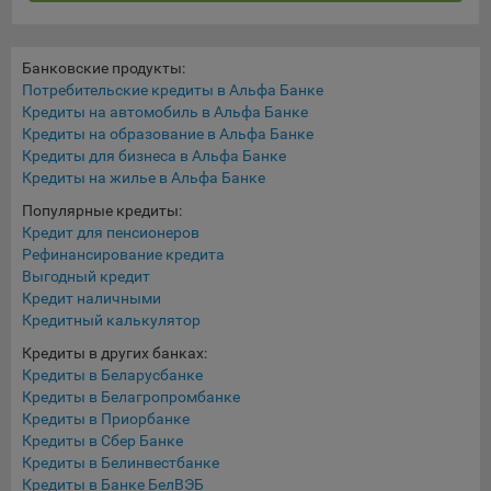
конфиденциальности Яндекс
.
Google Analytics – сервис веб-аналитики,
предоставляемый компанией Google, Inc. Адрес: Google,
Банковские продукты:
Потребительские кредиты в Альфа Банке
Google Data Protection Office, 1600 Amphitheatre Pkwy,
Кредиты на автомобиль в Альфа Банке
Mountain View, CA 94043, USA.
Политика
Кредиты на образование в Альфа Банке
конфиденциальности Google.
Кредиты для бизнеса в Альфа Банке
Matomo — это система веб-аналитики, которая позволяет
Кредиты на жилье в Альфа Банке
следит за доступностью сервисов, предоставляемых
Популярные кредиты:
myfin.by.
Кредит для пенсионеров
Адрес: ООО «Рэкун технолоджи», 220069 г. Минск, пр-т
Рефинансирование кредита
Дзержинского, д.3Б, пом.44.
Выгодный кредит
Пиксель VK Рекламы - сервис позволяет показывать
Кредит наличными
рекламу на площадке VK пользователям, которые
Кредитный калькулятор
посещали сайт.
Кредиты в других банках:
Адрес: ООО «ВК», РФ, 125167, г. Москва, Ленинградский
Кредиты в Беларусбанке
проспект, д. 39, стр. 79, БЦ «SkyLight».
Кредиты в Белагропромбанке
Кредиты в Приорбанке
Технические настройки
Кредиты в Сбер Банке
Кредиты в Белинвестбанке
Технические настройки хранят технические данные вашего
Кредиты в Банке БелВЭБ