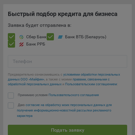
16. Пользователь всегда может направить сообщение с
имеющимся у него вопросом, в части использования
Быстрый подбор кредита для бизнеса
файлов сookie, на электронную почту Общества:
info@myfin.by
Заявка будет отправлена в:
Аналитические Cookie
Сбер Банк
Банк ВТБ (Беларусь)
Банк РРБ
Отключение аналитических cookie-файлов не позволит
определять предпочтения пользователей Сайта, в том
числе наиболее и наименее популярные страницы и
Телефон
принимать меры по совершенствованию работы Сайта
исходя из предпочтений пользователей
Предварительно ознакомившись с
условиями обработки персональных
данных ООО «Майфин»
, а также с моими
правами, связанными с
Статистические куки позволяют определять предпочтения
обработкой персональных данных
и
Пользовательским соглашением
:
пользователей сайта.
Принимаю условия
Пользовательского соглашения
Компании, которым мы поручаем обработку
Даю
согласие на обработку моих персональных данных для
статистических cookies:
получения информационно-новостной рассылки рекламного
характера
Яндекс Метрика – сервис веб-аналитики,
предоставляемый ООО «Яндекс». Адрес: г. Москва, ул.
Подать заявку
Льва Толстого, д. 16, 119021.
Политика