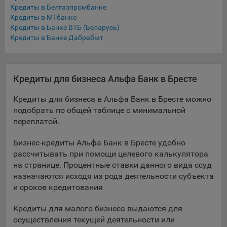
выбора (например, языкового). Техническая аналитика
Кредиты в Белгазпромбанке
используется для обеспечения корректной работы сайта.
Кредиты в МТбанке
Кредиты в Банке ВТБ (Беларусь)
Компании, которой мы поручаем обработку данных для
Кредиты в Банке Дабрабыт
данной цели:
Сервис хранения информации, предоставляемый
компанией, согласно договора аренды ООО «Рэкун
Кредиты для бизнеса Альфа Банк в Бресте
технолоджи», 220069 г. Минск, пр-т Дзержинского, д.3Б,
пом.44.
Кредиты для бизнеса в Альфа Банк в Бресте можно
подобрать по общей таблице с минимальной
Рекламные Cookie
переплатой.
Отключение рекламных cookie-файлы не позволит
Бизнес-кредиты Альфа Банк в Бресте удобно
принимать меры по совершенствованию работы
рассчитывать при помощи целевого калькулятора
Сайта, исходя из предпочтений пользователя, а также
осуществлять подбор рекламы, иных рекламных
на странице. Процентные ставки данного вида ссуд
материалов по наиболее актуальному, подходящему
назначаются исходя из рода деятельности субъекта
назначению для каждого конкретного пользователя.
и сроков кредитования
Компании, которым мы поручаем обработку данных для
Кредиты для малого бизнеса выдаются для
данной цели:
осуществления текущей деятельности или