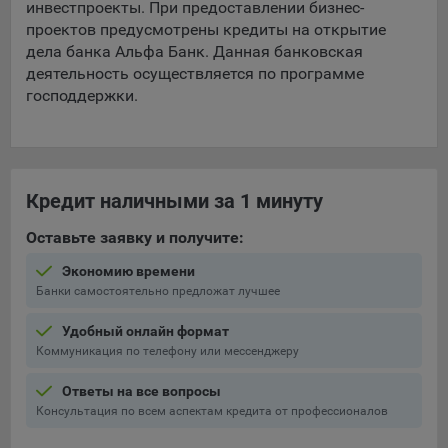
инвестпроекты. При предоставлении бизнес-
Яндекса рекламная сеть (Yandex Mobile Ads, ADFOX) -
проектов предусмотрены кредиты на открытие
сервис показа контекстной рекламы. Адрес: Yandex
дела банка Альфа Банк. Данная банковская
Europe AG, Werftestrasse 4, CH-6005 Luzern, Switzerland.
деятельность осуществляется по программе
Google Ads - сервис показа контекстной рекламы,
господдержки.
предоставляемый компанией Google Ireland Ltd, Gordon
House Barrow Street Dublin 4, D04E5W5 Ireland.
Сохранить мои изменения
Кредит наличными за 1 минуту
Оставьте заявку и получите:
Сохранить по умолчанию
Экономию времени
Банки самостоятельно предложат лучшее
Удобный онлайн формат
Коммуникация по телефону или мессенджеру
Ответы на все вопросы
Консультация по всем аспектам кредита от профессионалов