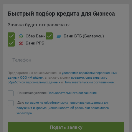
16. Пользователь всегда может направить сообщение с
имеющимся у него вопросом, в части использования
Быстрый подбор кредита для бизнеса
файлов сookie, на электронную почту Общества:
info@myfin.by
Заявка будет отправлена в:
Аналитические Cookie
Сбер Банк
Банк ВТБ (Беларусь)
Банк РРБ
Отключение аналитических cookie-файлов не позволит
определять предпочтения пользователей Сайта, в том
числе наиболее и наименее популярные страницы и
Телефон
принимать меры по совершенствованию работы Сайта
исходя из предпочтений пользователей
Предварительно ознакомившись с
условиями обработки персональных
данных ООО «Майфин»
, а также с моими
правами, связанными с
Статистические куки позволяют определять предпочтения
обработкой персональных данных
и
Пользовательским соглашением
:
пользователей сайта.
Принимаю условия
Пользовательского соглашения
Компании, которым мы поручаем обработку
Даю
согласие на обработку моих персональных данных для
статистических cookies:
получения информационно-новостной рассылки рекламного
характера
Яндекс Метрика – сервис веб-аналитики,
предоставляемый ООО «Яндекс». Адрес: г. Москва, ул.
Подать заявку
Льва Толстого, д. 16, 119021.
Политика