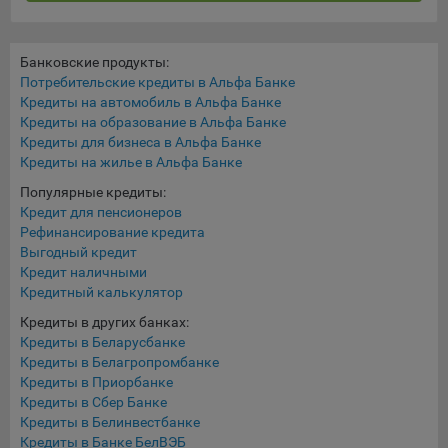
конфиденциальности Яндекс
.
Google Analytics – сервис веб-аналитики,
предоставляемый компанией Google, Inc. Адрес: Google,
Банковские продукты:
Потребительские кредиты в Альфа Банке
Google Data Protection Office, 1600 Amphitheatre Pkwy,
Кредиты на автомобиль в Альфа Банке
Mountain View, CA 94043, USA.
Политика
Кредиты на образование в Альфа Банке
конфиденциальности Google.
Кредиты для бизнеса в Альфа Банке
Matomo — это система веб-аналитики, которая позволяет
Кредиты на жилье в Альфа Банке
следит за доступностью сервисов, предоставляемых
Популярные кредиты:
myfin.by.
Кредит для пенсионеров
Адрес: ООО «Рэкун технолоджи», 220069 г. Минск, пр-т
Рефинансирование кредита
Дзержинского, д.3Б, пом.44.
Выгодный кредит
Пиксель VK Рекламы - сервис позволяет показывать
Кредит наличными
рекламу на площадке VK пользователям, которые
Кредитный калькулятор
посещали сайт.
Кредиты в других банках:
Адрес: ООО «ВК», РФ, 125167, г. Москва, Ленинградский
Кредиты в Беларусбанке
проспект, д. 39, стр. 79, БЦ «SkyLight».
Кредиты в Белагропромбанке
Кредиты в Приорбанке
Технические настройки
Кредиты в Сбер Банке
Кредиты в Белинвестбанке
Технические настройки хранят технические данные вашего
Кредиты в Банке БелВЭБ