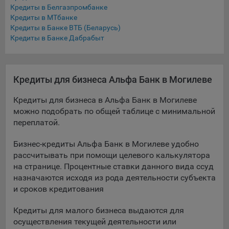
выбора (например, языкового). Техническая аналитика
Кредиты в Белгазпромбанке
используется для обеспечения корректной работы сайта.
Кредиты в МТбанке
Кредиты в Банке ВТБ (Беларусь)
Компании, которой мы поручаем обработку данных для
Кредиты в Банке Дабрабыт
данной цели:
Сервис хранения информации, предоставляемый
компанией, согласно договора аренды ООО «Рэкун
Кредиты для бизнеса Альфа Банк в Могилеве
технолоджи», 220069 г. Минск, пр-т Дзержинского, д.3Б,
пом.44.
Кредиты для бизнеса в Альфа Банк в Могилеве
можно подобрать по общей таблице с минимальной
Рекламные Cookie
переплатой.
Отключение рекламных cookie-файлы не позволит
Бизнес-кредиты Альфа Банк в Могилеве удобно
принимать меры по совершенствованию работы
рассчитывать при помощи целевого калькулятора
Сайта, исходя из предпочтений пользователя, а также
осуществлять подбор рекламы, иных рекламных
на странице. Процентные ставки данного вида ссуд
материалов по наиболее актуальному, подходящему
назначаются исходя из рода деятельности субъекта
назначению для каждого конкретного пользователя.
и сроков кредитования
Компании, которым мы поручаем обработку данных для
Кредиты для малого бизнеса выдаются для
данной цели:
осуществления текущей деятельности или