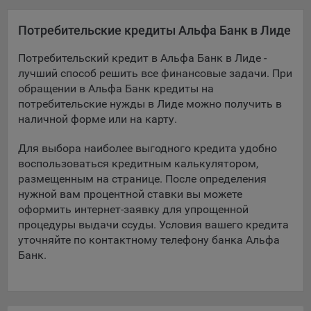
Подобные функции улучшают условия работы
пользователей с сайтом.
Потребительские кредиты Альфа Банк в Лиде
9.3. Файлы cookie предпочтений, например, для настройки
Потребительский кредит в Альфа Банк в Лиде -
контента. Данные файлы cookie собирают информацию о
лучший способ решить все финансовые задачи. При
выборе пользователя на сайте и его предпочтениях и
обращении в Альфа Банк кредиты на
позволяют Обществу «запомнить» информацию о
потребительские нужды в Лиде можно получить в
выбранном пользователем городе и других местных
наличной форме или на карту.
настройках для того, чтобы соответствующим образом
настраивать сайт.
Для выбора наиболее выгодного кредита удобно
9.4. Аналитические файлы cookie, например
воспользоваться кредитным калькулятором,
Яндекс.Метрика, Google Analytics. Данные файлы cookie
размещенным на странице. После определения
собирают информацию о том, как пользователь
нужной вам процентной ставки вы можете
использовал сайты, и позволяют Обществу вносить в них
оформить интернет-заявку для упрощенной
улучшения.
процедуры выдачи ссуды. Условия вашего кредита
уточняйте по контактному телефону банка Альфа
Аналитические файлы cookie показывают, какие страницы
Банк.
сайта Общества посещаются чаще всего, помогают
выявлять трудности, возникающие при использовании
сайта, а также позволяют оценить эффективность
рекламы. Благодаря этому у Общества есть возможность