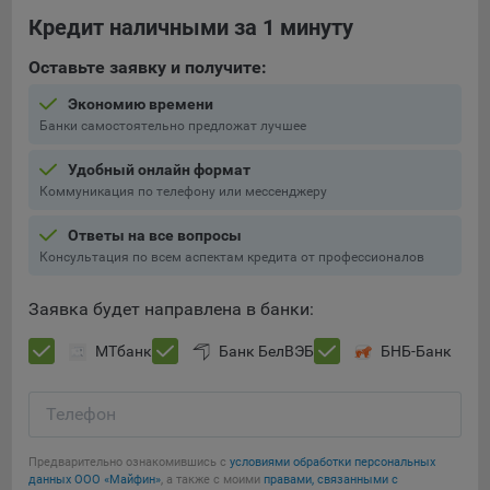
составить представление о тенденциях использования
Кредит наличными за 1 минуту
сайта в целом. Общество использует информацию для
анализа трафика на сайтах.
Оставьте заявку и получите:
9.5. Файлы cookie, применяемые для определения целевой
Экономию времени
аудитории и в рекламных целях, например Яндекс.Метрика,
Банки самостоятельно предложат лучшее
Google Analytics.
Удобный онлайн формат
Технические/Функциональные, хранятся не более года;
Коммуникация по телефону или мессенджеру
Необходимые для функционирования веб-аналитических
Ответы на все вопросы
платформ «Google Analytics», «Яндекс.Метрика»
Консультация по всем аспектам кредита от профессионалов
(статистические), установлены на сервере Общества и не
передаются третьим лицам, часть из которых хранятся во
Заявка будет направлена в банки:
время пользования сайтом;
МТбанк
Банк БелВЭБ
БНБ-Банк
Остальные - не более года.
Отключение аналитических файлов cookie не позволяет
Телефон
определять предпочтения пользователей сайта, в том числе
наиболее и наименее популярные страницы и принимать
меры по совершенствованию работы сайта исходя из
Предварительно ознакомившись с
условиями обработки персональных
Сохранить мои изменения
данных ООО «Майфин»
, а также с моими
правами, связанными с
предпочтений пользователей.