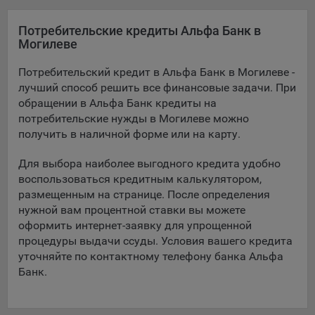
Подобные функции улучшают условия работы
пользователей с сайтом.
Потребительские кредиты Альфа Банк в
Могилеве
9.3. Файлы cookie предпочтений, например, для настройки
контента. Данные файлы cookie собирают информацию о
Потребительский кредит в Альфа Банк в Могилеве -
выборе пользователя на сайте и его предпочтениях и
лучший способ решить все финансовые задачи. При
позволяют Обществу «запомнить» информацию о
обращении в Альфа Банк кредиты на
выбранном пользователем городе и других местных
потребительские нужды в Могилеве можно
настройках для того, чтобы соответствующим образом
получить в наличной форме или на карту.
настраивать сайт.
Для выбора наиболее выгодного кредита удобно
9.4. Аналитические файлы cookie, например
воспользоваться кредитным калькулятором,
Яндекс.Метрика, Google Analytics. Данные файлы cookie
размещенным на странице. После определения
собирают информацию о том, как пользователь
использовал сайты, и позволяют Обществу вносить в них
нужной вам процентной ставки вы можете
улучшения.
оформить интернет-заявку для упрощенной
процедуры выдачи ссуды. Условия вашего кредита
Аналитические файлы cookie показывают, какие страницы
уточняйте по контактному телефону банка Альфа
сайта Общества посещаются чаще всего, помогают
Банк.
выявлять трудности, возникающие при использовании
сайта, а также позволяют оценить эффективность
рекламы. Благодаря этому у Общества есть возможность