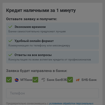
составить представление о тенденциях использования
сайта в целом. Общество использует информацию для
Кредит наличными за 1 минуту
анализа трафика на сайтах.
Оставьте заявку и получите:
9.5. Файлы cookie, применяемые для определения целевой
аудитории и в рекламных целях, например Яндекс.Метрика,
Экономию времени
Google Analytics.
Банки самостоятельно предложат лучшее
Технические/Функциональные, хранятся не более года;
Удобный онлайн формат
Коммуникация по телефону или мессенджеру
Необходимые для функционирования веб-аналитических
платформ «Google Analytics», «Яндекс.Метрика»
Ответы на все вопросы
(статистические), установлены на сервере Общества и не
Консультация по всем аспектам кредита от профессионалов
передаются третьим лицам, часть из которых хранятся во
время пользования сайтом;
Заявка будет направлена в банки:
Остальные - не более года.
МТбанк
Банк БелВЭБ
БНБ-Банк
Отключение аналитических файлов cookie не позволяет
определять предпочтения пользователей сайта, в том числе
Телефон
наиболее и наименее популярные страницы и принимать
меры по совершенствованию работы сайта исходя из
предпочтений пользователей.
Предварительно ознакомившись с
условиями обработки персональных
Сохранить мои изменения