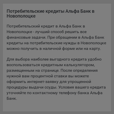
Подобные функции улучшают условия работы
пользователей с сайтом.
Потребительские кредиты Альфа Банк в
Новополоцке
9.3. Файлы cookie предпочтений, например, для настройки
контента. Данные файлы cookie собирают информацию о
Потребительский кредит в Альфа Банк в
выборе пользователя на сайте и его предпочтениях и
Новополоцке - лучший способ решить все
позволяют Обществу «запомнить» информацию о
финансовые задачи. При обращении в Альфа Банк
выбранном пользователем городе и других местных
кредиты на потребительские нужды в Новополоцке
настройках для того, чтобы соответствующим образом
можно получить в наличной форме или на карту.
настраивать сайт.
Для выбора наиболее выгодного кредита удобно
9.4. Аналитические файлы cookie, например
воспользоваться кредитным калькулятором,
Яндекс.Метрика, Google Analytics. Данные файлы cookie
размещенным на странице. После определения
собирают информацию о том, как пользователь
использовал сайты, и позволяют Обществу вносить в них
нужной вам процентной ставки вы можете
улучшения.
оформить интернет-заявку для упрощенной
процедуры выдачи ссуды. Условия вашего кредита
Аналитические файлы cookie показывают, какие страницы
уточняйте по контактному телефону банка Альфа
сайта Общества посещаются чаще всего, помогают
Банк.
выявлять трудности, возникающие при использовании
сайта, а также позволяют оценить эффективность
рекламы. Благодаря этому у Общества есть возможность