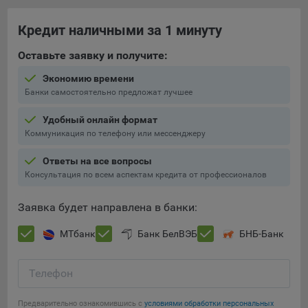
составить представление о тенденциях использования
сайта в целом. Общество использует информацию для
Кредит наличными за 1 минуту
анализа трафика на сайтах.
Оставьте заявку и получите:
9.5. Файлы cookie, применяемые для определения целевой
аудитории и в рекламных целях, например Яндекс.Метрика,
Экономию времени
Google Analytics.
Банки самостоятельно предложат лучшее
Технические/Функциональные, хранятся не более года;
Удобный онлайн формат
Коммуникация по телефону или мессенджеру
Необходимые для функционирования веб-аналитических
платформ «Google Analytics», «Яндекс.Метрика»
Ответы на все вопросы
(статистические), установлены на сервере Общества и не
Консультация по всем аспектам кредита от профессионалов
передаются третьим лицам, часть из которых хранятся во
время пользования сайтом;
Заявка будет направлена в банки:
Остальные - не более года.
МТбанк
Банк БелВЭБ
БНБ-Банк
Отключение аналитических файлов cookie не позволяет
определять предпочтения пользователей сайта, в том числе
Телефон
наиболее и наименее популярные страницы и принимать
меры по совершенствованию работы сайта исходя из
предпочтений пользователей.
Предварительно ознакомившись с
условиями обработки персональных
Сохранить мои изменения