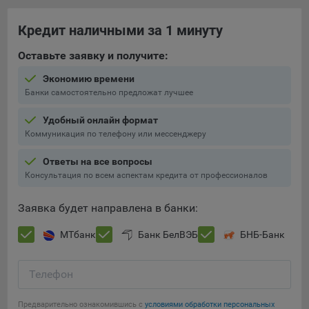
составить представление о тенденциях использования
сайта в целом. Общество использует информацию для
Кредит наличными за 1 минуту
анализа трафика на сайтах.
Оставьте заявку и получите:
9.5. Файлы cookie, применяемые для определения целевой
аудитории и в рекламных целях, например Яндекс.Метрика,
Экономию времени
Google Analytics.
Банки самостоятельно предложат лучшее
Технические/Функциональные, хранятся не более года;
Удобный онлайн формат
Коммуникация по телефону или мессенджеру
Необходимые для функционирования веб-аналитических
платформ «Google Analytics», «Яндекс.Метрика»
Ответы на все вопросы
(статистические), установлены на сервере Общества и не
Консультация по всем аспектам кредита от профессионалов
передаются третьим лицам, часть из которых хранятся во
время пользования сайтом;
Заявка будет направлена в банки:
Остальные - не более года.
МТбанк
Банк БелВЭБ
БНБ-Банк
Отключение аналитических файлов cookie не позволяет
определять предпочтения пользователей сайта, в том числе
Телефон
наиболее и наименее популярные страницы и принимать
меры по совершенствованию работы сайта исходя из
предпочтений пользователей.
Предварительно ознакомившись с
условиями обработки персональных
Сохранить мои изменения