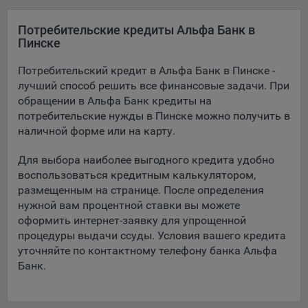
Подобные функции улучшают условия работы
пользователей с сайтом.
Потребительские кредиты Альфа Банк в
Пинске
9.3. Файлы cookie предпочтений, например, для настройки
контента. Данные файлы cookie собирают информацию о
Потребительский кредит в Альфа Банк в Пинске -
выборе пользователя на сайте и его предпочтениях и
лучший способ решить все финансовые задачи. При
позволяют Обществу «запомнить» информацию о
обращении в Альфа Банк кредиты на
выбранном пользователем городе и других местных
потребительские нужды в Пинске можно получить в
настройках для того, чтобы соответствующим образом
наличной форме или на карту.
настраивать сайт.
Для выбора наиболее выгодного кредита удобно
9.4. Аналитические файлы cookie, например
воспользоваться кредитным калькулятором,
Яндекс.Метрика, Google Analytics. Данные файлы cookie
размещенным на странице. После определения
собирают информацию о том, как пользователь
использовал сайты, и позволяют Обществу вносить в них
нужной вам процентной ставки вы можете
улучшения.
оформить интернет-заявку для упрощенной
процедуры выдачи ссуды. Условия вашего кредита
Аналитические файлы cookie показывают, какие страницы
уточняйте по контактному телефону банка Альфа
сайта Общества посещаются чаще всего, помогают
Банк.
выявлять трудности, возникающие при использовании
сайта, а также позволяют оценить эффективность
рекламы. Благодаря этому у Общества есть возможность