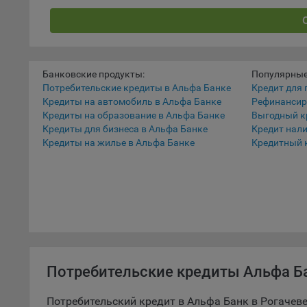
5.1. О
5.2. П
их раб
Банковские продукты:
Популярные
5.3. С
Потребительские кредиты в Альфа Банке
Кредит для 
Кредиты на автомобиль в Альфа Банке
Рефинансир
дальне
Кредиты на образование в Альфа Банке
Выгодный к
5.4. С
Кредиты для бизнеса в Альфа Банке
Кредит нал
Кредиты на жилье в Альфа Банке
Кредитный 
9.1. Т
регист
коммен
коррек
пользо
может 
уведом
раздел
Потребительские кредиты Альфа Ба
9.2. Ф
Данные
Потребительский кредит в Альфа Банк в Рогачев
дополн