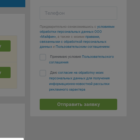
вий,
Телефон
 или
йта,
Предварительно ознакомившись с
условиями
обработки персональных данных ООО
«Майфин»
, а также с моими
правами,
связанными с обработкой персональных
у
данных
и
Пользовательским соглашением
:
Принимаю условия
Пользовательского
соглашения
ваемые
у
Даю
согласие на обработку моих
ie
персональных данных для получения
информационно-новостной рассылки
рекламного характера
Отправить заявку
, если
ение