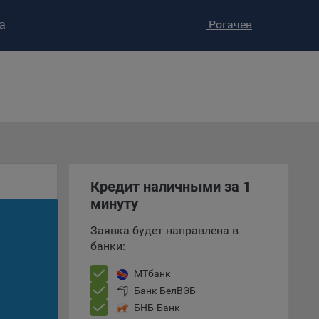
а
Рогачев
ство»
)
ке и
анных.
е
и
Кредит наличными за 1
ее –
минуту
Заявка будет направлена в
банки:
т
МТбанк
вать
Банк БелВЭБ
БНБ-Банк
е