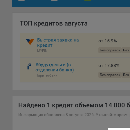
комп
указ
сове
ТОП кредитов августа
выби
напр
Целя
Быстрая заявка на
от 15.9%
кредит
Обще
Без справок
Без
MYFIN
пер
На с
#будутденьги (в
от 17.83%
сайт
отделении банка)
(зад
Без справок
Без
Паритетбанк
Общ
(вкл
стат
поль
Найдено
1 кредит объемом 14 000 б
Обще
это 
Информация обновлена 8 августа 2026. Уточняйте время 
файл
На с