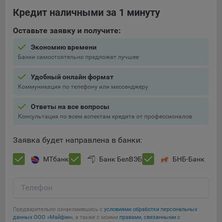
составить представление о тенденциях использования
Кредит наличными за 1 минуту
сайта в целом. Общество использует информацию для
анализа трафика на сайтах.
Оставьте заявку и получите:
9.5. Файлы cookie, применяемые для определения целевой
Экономию времени
аудитории и в рекламных целях, например Яндекс.Метрика,
Банки самостоятельно предложат лучшее
Google Analytics.
Удобный онлайн формат
Технические/Функциональные, хранятся не более года;
Коммуникация по телефону или мессенджеру
Необходимые для функционирования веб-аналитических
Ответы на все вопросы
платформ «Google Analytics», «Яндекс.Метрика»
Консультация по всем аспектам кредита от профессионалов
(статистические), установлены на сервере Общества и не
передаются третьим лицам, часть из которых хранятся во
Заявка будет направлена в банки:
время пользования сайтом;
МТбанк
Банк БелВЭБ
БНБ-Банк
Остальные - не более года.
Отключение аналитических файлов cookie не позволяет
Телефон
определять предпочтения пользователей сайта, в том числе
наиболее и наименее популярные страницы и принимать
меры по совершенствованию работы сайта исходя из
Предварительно ознакомившись с
условиями обработки персональных
Сохранить мои изменения
данных ООО «Майфин»
, а также с моими
правами, связанными с
предпочтений пользователей.