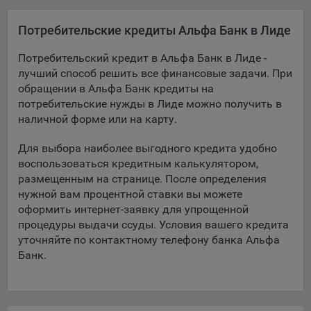
Подобные функции улучшают условия работы
пользователей с сайтом.
Потребительские кредиты Альфа Банк в Лиде
9.3. Файлы cookie предпочтений, например, для настройки
Потребительский кредит в Альфа Банк в Лиде -
контента. Данные файлы cookie собирают информацию о
лучший способ решить все финансовые задачи. При
выборе пользователя на сайте и его предпочтениях и
обращении в Альфа Банк кредиты на
позволяют Обществу «запомнить» информацию о
потребительские нужды в Лиде можно получить в
выбранном пользователем городе и других местных
наличной форме или на карту.
настройках для того, чтобы соответствующим образом
настраивать сайт.
Для выбора наиболее выгодного кредита удобно
9.4. Аналитические файлы cookie, например
воспользоваться кредитным калькулятором,
Яндекс.Метрика, Google Analytics. Данные файлы cookie
размещенным на странице. После определения
собирают информацию о том, как пользователь
нужной вам процентной ставки вы можете
использовал сайты, и позволяют Обществу вносить в них
оформить интернет-заявку для упрощенной
улучшения.
процедуры выдачи ссуды. Условия вашего кредита
уточняйте по контактному телефону банка Альфа
Аналитические файлы cookie показывают, какие страницы
Банк.
сайта Общества посещаются чаще всего, помогают
выявлять трудности, возникающие при использовании
сайта, а также позволяют оценить эффективность
рекламы. Благодаря этому у Общества есть возможность