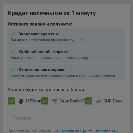
составить представление о тенденциях использования
сайта в целом. Общество использует информацию для
Кредит наличными за 1 минуту
анализа трафика на сайтах.
Оставьте заявку и получите:
9.5. Файлы cookie, применяемые для определения целевой
аудитории и в рекламных целях, например Яндекс.Метрика,
Экономию времени
Google Analytics.
Банки самостоятельно предложат лучшее
Технические/Функциональные, хранятся не более года;
Удобный онлайн формат
Коммуникация по телефону или мессенджеру
Необходимые для функционирования веб-аналитических
платформ «Google Analytics», «Яндекс.Метрика»
Ответы на все вопросы
(статистические), установлены на сервере Общества и не
Консультация по всем аспектам кредита от профессионалов
передаются третьим лицам, часть из которых хранятся во
время пользования сайтом;
Заявка будет направлена в банки:
Остальные - не более года.
МТбанк
Банк БелВЭБ
БНБ-Банк
Отключение аналитических файлов cookie не позволяет
определять предпочтения пользователей сайта, в том числе
Телефон
наиболее и наименее популярные страницы и принимать
меры по совершенствованию работы сайта исходя из
предпочтений пользователей.
Предварительно ознакомившись с
условиями обработки персональных
Сохранить мои изменения