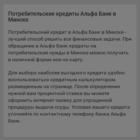
Подобные функции улучшают условия работы
пользователей с сайтом.
Потребительские кредиты Альфа Банк в
Минске
9.3. Файлы cookie предпочтений, например, для настройки
контента. Данные файлы cookie собирают информацию о
Потребительский кредит в Альфа Банк в Минске -
выборе пользователя на сайте и его предпочтениях и
лучший способ решить все финансовые задачи. При
позволяют Обществу «запомнить» информацию о
обращении в Альфа Банк кредиты на
выбранном пользователем городе и других местных
потребительские нужды в Минске можно получить
настройках для того, чтобы соответствующим образом
в наличной форме или на карту.
настраивать сайт.
Для выбора наиболее выгодного кредита удобно
9.4. Аналитические файлы cookie, например
воспользоваться кредитным калькулятором,
Яндекс.Метрика, Google Analytics. Данные файлы cookie
размещенным на странице. После определения
собирают информацию о том, как пользователь
использовал сайты, и позволяют Обществу вносить в них
нужной вам процентной ставки вы можете
улучшения.
оформить интернет-заявку для упрощенной
процедуры выдачи ссуды. Условия вашего кредита
Аналитические файлы cookie показывают, какие страницы
уточняйте по контактному телефону банка Альфа
сайта Общества посещаются чаще всего, помогают
Банк.
выявлять трудности, возникающие при использовании
сайта, а также позволяют оценить эффективность
рекламы. Благодаря этому у Общества есть возможность