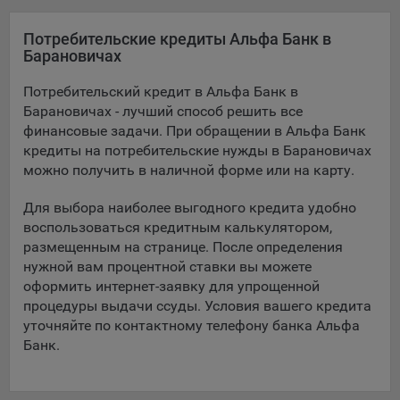
Подобные функции улучшают условия работы
пользователей с сайтом.
Потребительские кредиты Альфа Банк в
Барановичах
9.3. Файлы cookie предпочтений, например, для настройки
контента. Данные файлы cookie собирают информацию о
Потребительский кредит в Альфа Банк в
выборе пользователя на сайте и его предпочтениях и
Барановичах - лучший способ решить все
позволяют Обществу «запомнить» информацию о
финансовые задачи. При обращении в Альфа Банк
выбранном пользователем городе и других местных
кредиты на потребительские нужды в Барановичах
настройках для того, чтобы соответствующим образом
можно получить в наличной форме или на карту.
настраивать сайт.
Для выбора наиболее выгодного кредита удобно
9.4. Аналитические файлы cookie, например
воспользоваться кредитным калькулятором,
Яндекс.Метрика, Google Analytics. Данные файлы cookie
размещенным на странице. После определения
собирают информацию о том, как пользователь
использовал сайты, и позволяют Обществу вносить в них
нужной вам процентной ставки вы можете
улучшения.
оформить интернет-заявку для упрощенной
процедуры выдачи ссуды. Условия вашего кредита
Аналитические файлы cookie показывают, какие страницы
уточняйте по контактному телефону банка Альфа
сайта Общества посещаются чаще всего, помогают
Банк.
выявлять трудности, возникающие при использовании
сайта, а также позволяют оценить эффективность
рекламы. Благодаря этому у Общества есть возможность