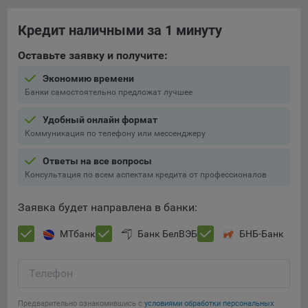
составить представление о тенденциях использования
сайта в целом. Общество использует информацию для
Кредит наличными за 1 минуту
анализа трафика на сайтах.
Оставьте заявку и получите:
9.5. Файлы cookie, применяемые для определения целевой
аудитории и в рекламных целях, например Яндекс.Метрика,
Экономию времени
Google Analytics.
Банки самостоятельно предложат лучшее
Технические/Функциональные, хранятся не более года;
Удобный онлайн формат
Коммуникация по телефону или мессенджеру
Необходимые для функционирования веб-аналитических
платформ «Google Analytics», «Яндекс.Метрика»
Ответы на все вопросы
(статистические), установлены на сервере Общества и не
Консультация по всем аспектам кредита от профессионалов
передаются третьим лицам, часть из которых хранятся во
время пользования сайтом;
Заявка будет направлена в банки:
Остальные - не более года.
МТбанк
Банк БелВЭБ
БНБ-Банк
Отключение аналитических файлов cookie не позволяет
определять предпочтения пользователей сайта, в том числе
Телефон
наиболее и наименее популярные страницы и принимать
меры по совершенствованию работы сайта исходя из
предпочтений пользователей.
Предварительно ознакомившись с
условиями обработки персональных
Сохранить мои изменения