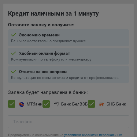
составить представление о тенденциях использования
сайта в целом. Общество использует информацию для
Кредит наличными за 1 минуту
анализа трафика на сайтах.
Оставьте заявку и получите:
9.5. Файлы cookie, применяемые для определения целевой
аудитории и в рекламных целях, например Яндекс.Метрика,
Экономию времени
Google Analytics.
Банки самостоятельно предложат лучшее
Технические/Функциональные, хранятся не более года;
Удобный онлайн формат
Коммуникация по телефону или мессенджеру
Необходимые для функционирования веб-аналитических
платформ «Google Analytics», «Яндекс.Метрика»
Ответы на все вопросы
(статистические), установлены на сервере Общества и не
Консультация по всем аспектам кредита от профессионалов
передаются третьим лицам, часть из которых хранятся во
время пользования сайтом;
Заявка будет направлена в банки:
Остальные - не более года.
МТбанк
Банк БелВЭБ
БНБ-Банк
Отключение аналитических файлов cookie не позволяет
определять предпочтения пользователей сайта, в том числе
Телефон
наиболее и наименее популярные страницы и принимать
меры по совершенствованию работы сайта исходя из
предпочтений пользователей.
Предварительно ознакомившись с
условиями обработки персональных
Сохранить мои изменения