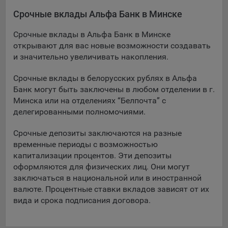
Срочные вклады Альфа Банк в Минске
При этом, некоторые браузеры позволяют посещать
интернет-сайты в режиме «Инкогнито», чтобы ограничить
Срочные вклады в Альфа Банк в Минске
хранимый на компьютере объем информации и
открывают для вас новые возможности создавать
автоматически удалять сессионные файлы cookie. Кроме
и значительно увеличивать накопления.
того, субъект персональных данных может удалить ранее
сохраненные файлов cookie выбрав соответствующую
Срочные вклады в белорусских рублях в Альфа
опцию в истории браузера.
Банк могут быть заключены в любом отделении в г.
Подробнее о параметрах управления можно ознакомиться,
Минска или на отделениях “Белпочта” с
перейдя по внешним ссылкам, ведущим на
делегированными полномочиями.
соответствующие страницы сайтов основных браузеров:
Срочные депозиты заключаются на разные
Firefox
временные периоды с возможностью
Chrome
капитализации процентов. Эти депозиты
оформляются для физических лиц. Они могут
Safari
заключаться в национальной или в иностранной
Opera
валюте. Процентные ставки вкладов зависят от их
вида и срока подписания договора.
Microsoft Edge
Internet Explorer