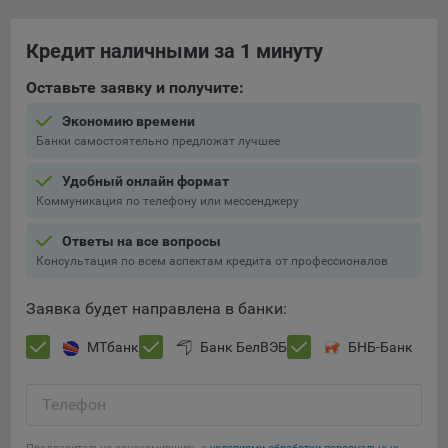
16. Пользователь всегда может направить сообщение с
имеющимся у него вопросом, в части использования
Кредит наличными за 1 минуту
файлов сookie, на электронную почту Общества:
info@myfin.by
Оставьте заявку и получите:
Аналитические Cookie
Экономию времени
Банки самостоятельно предложат лучшее
Отключение аналитических cookie-файлов не позволит
определять предпочтения пользователей Сайта, в том
Удобный онлайн формат
числе наиболее и наименее популярные страницы и
Коммуникация по телефону или мессенджеру
принимать меры по совершенствованию работы Сайта
исходя из предпочтений пользователей
Ответы на все вопросы
Консультация по всем аспектам кредита от профессионалов
Статистические куки позволяют определять предпочтения
пользователей сайта.
Заявка будет направлена в банки:
Компании, которым мы поручаем обработку
МТбанк
Банк БелВЭБ
БНБ-Банк
статистических cookies:
Сохранить мои изменения
Яндекс Метрика – сервис веб-аналитики,
Телефон
Сохранить по умолчанию
предоставляемый ООО «Яндекс». Адрес: г. Москва, ул.
Льва Толстого, д. 16, 119021.
Политика