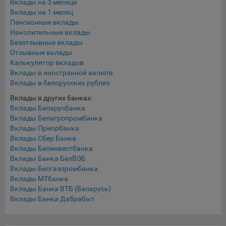
Вклады на 3 месяца
составить представление о тенденциях использования
Вклады на 1 месяц
сайта в целом. Общество использует информацию для
Пенсионные вклады
анализа трафика на сайтах.
Накопительные вклады
Безотзывные вклады
9.5. Файлы cookie, применяемые для определения целевой
Отзывные вклады
аудитории и в рекламных целях, например Яндекс.Метрика,
Калькулятор вкладов
Google Analytics.
Вклады в иностранной валюте
Вклады в белорусских рублях
Технические/Функциональные, хранятся не более года;
Вклады в других банках:
Необходимые для функционирования веб-аналитических
Вклады Беларусбанка
платформ «Google Analytics», «Яндекс.Метрика»
Вклады Белагропромбанка
(статистические), установлены на сервере Общества и не
Вклады Приорбанка
передаются третьим лицам, часть из которых хранятся во
Вклады Сбер Банка
время пользования сайтом;
Вклады Белинвестбанка
Вклады Банка БелВЭБ
Остальные - не более года.
Вклады Белгазпромбанка
Вклады МТбанка
Отключение аналитических файлов cookie не позволяет
Вклады Банка ВТБ (Беларусь)
определять предпочтения пользователей сайта, в том числе
Вклады Банка Дабрабыт
наиболее и наименее популярные страницы и принимать
меры по совершенствованию работы сайта исходя из
предпочтений пользователей.