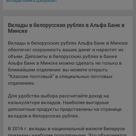
Вклады Банка Дабрабыт
составить представление о тенденциях использования
сайта в целом. Общество использует информацию для
анализа трафика на сайтах.
Вклады в белорусских рублях в Альфа Банк в
9.5. Файлы cookie, применяемые для определения целевой
Минске
аудитории и в рекламных целях, например Яндекс.Метрика,
Google Analytics.
Вклады в белорусских рублях Альфа Банк в Минске
обеспечат сохранность ваших денег и нарастят их
Технические/Функциональные, хранятся не более года;
объем. Депозиты в белорусских рублях в банке
Необходимые для функционирования веб-аналитических
Альфа Банк в Минске можно сделать не только в
платформ «Google Analytics», «Яндекс.Метрика»
ближайшем отделении: вы можете открыть
(статистические), установлены на сервере Общества и не
“Классик почтовый” в специальных почтовых
передаются третьим лицам, часть из которых хранятся во
отделениях.
время пользования сайтом;
Для удобства выбора рассчитайте доход на
Остальные - не более года.
калькуляторе вкладов. Наиболее выгодные
депозитные продукты представлены на странице
Отключение аналитических файлов cookie не позволяет
определять предпочтения пользователей сайта, в том числе
вкладов в белорусских рублях.
наиболее и наименее популярные страницы и принимать
меры по совершенствованию работы сайта исходя из
В 2016 г. вклады в национальной валюте Беларуси
предпочтений пользователей.
признаны наиболее популярными. Это объясняется