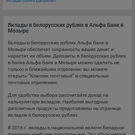
Вклады Банка Дабрабыт
составить представление о тенденциях использования
сайта в целом. Общество использует информацию для
анализа трафика на сайтах.
Вклады в белорусских рублях в Альфа Банк в
9.5. Файлы cookie, применяемые для определения целевой
Мозыре
аудитории и в рекламных целях, например Яндекс.Метрика,
Google Analytics.
Вклады в белорусских рублях Альфа Банк в
Мозыре обеспечат сохранность ваших денег и
Технические/Функциональные, хранятся не более года;
нарастят их объем. Депозиты в белорусских рублях
Необходимые для функционирования веб-аналитических
в банке Альфа Банк в Мозыре можно сделать не
платформ «Google Analytics», «Яндекс.Метрика»
только в ближайшем отделении: вы можете
(статистические), установлены на сервере Общества и не
открыть “Классик почтовый” в специальных
передаются третьим лицам, часть из которых хранятся во
почтовых отделениях.
время пользования сайтом;
Для удобства выбора рассчитайте доход на
Остальные - не более года.
калькуляторе вкладов. Наиболее выгодные
депозитные продукты представлены на странице
Отключение аналитических файлов cookie не позволяет
определять предпочтения пользователей сайта, в том числе
вкладов в белорусских рублях.
наиболее и наименее популярные страницы и принимать
меры по совершенствованию работы сайта исходя из
В 2016 г. вклады в национальной валюте Беларуси
предпочтений пользователей.
признаны наиболее популярными. Это объясняется