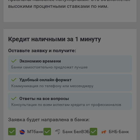
высокими процентными ставками по ним.
При этом, некоторые браузеры позволяют посещать
интернет-сайты в режиме «Инкогнито», чтобы ограничить
хранимый на компьютере объем информации и
автоматически удалять сессионные файлы cookie. Кроме
того, субъект персональных данных может удалить ранее
Кредит наличными за 1 минуту
сохраненные файлов cookie выбрав соответствующую
опцию в истории браузера.
Оставьте заявку и получите:
Подробнее о параметрах управления можно ознакомиться,
Экономию времени
перейдя по внешним ссылкам, ведущим на
Банки самостоятельно предложат лучшее
соответствующие страницы сайтов основных браузеров:
Удобный онлайн формат
Firefox
Коммуникация по телефону или мессенджеру
Chrome
Ответы на все вопросы
Safari
Консультация по всем аспектам кредита от профессионалов
Opera
Заявка будет направлена в банки:
Microsoft Edge
МТбанк
Банк БелВЭБ
БНБ-Банк
Internet Explorer