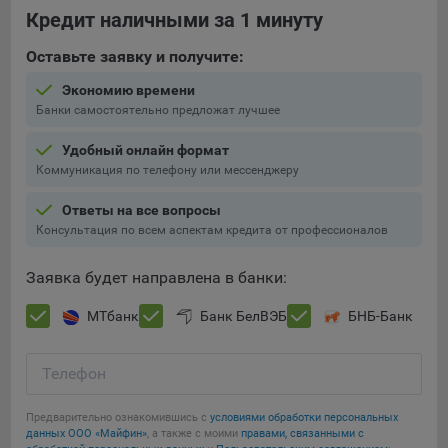
составить представление о тенденциях использования
Кредит наличными за 1 минуту
сайта в целом. Общество использует информацию для
анализа трафика на сайтах.
Оставьте заявку и получите:
9.5. Файлы cookie, применяемые для определения целевой
Экономию времени
аудитории и в рекламных целях, например Яндекс.Метрика,
Банки самостоятельно предложат лучшее
Google Analytics.
Удобный онлайн формат
Технические/Функциональные, хранятся не более года;
Коммуникация по телефону или мессенджеру
Необходимые для функционирования веб-аналитических
Ответы на все вопросы
платформ «Google Analytics», «Яндекс.Метрика»
Консультация по всем аспектам кредита от профессионалов
(статистические), установлены на сервере Общества и не
передаются третьим лицам, часть из которых хранятся во
Заявка будет направлена в банки:
время пользования сайтом;
МТбанк
Банк БелВЭБ
БНБ-Банк
Остальные - не более года.
Отключение аналитических файлов cookie не позволяет
Телефон
определять предпочтения пользователей сайта, в том числе
наиболее и наименее популярные страницы и принимать
Предварительно ознакомившись с
условиями обработки персональных
меры по совершенствованию работы сайта исходя из
Сохранить мои изменения
данных ООО «Майфин»
, а также с моими
правами, связанными с
предпочтений пользователей.