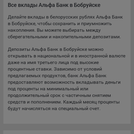
Все вклады Альфа Банк в Бобруйске
Подобные функции улучшают условия работы
пользователей с сайтом.
Делайте вклады в белорусских рублях Альфа Банк
9.3. Файлы cookie предпочтений, например, для настройки
в Бобруйске, чтобы сохранить и приумножить
контента. Данные файлы cookie собирают информацию о
накопления. Вы можете выбирать между
выборе пользователя на сайте и его предпочтениях и
сберегательными и накопительными депозитами.
позволяют Обществу «запомнить» информацию о
выбранном пользователем городе и других местных
Депозиты Альфа Банк в Бобруйске можно
настройках для того, чтобы соответствующим образом
открывать в национальной и в иностранной валюте
настраивать сайт.
даже на имя третьего лица под высокие
процентные ставки. Зависимо от условий
9.4. Аналитические файлы cookie, например
предлагаемых продуктов, банк Альфа Банк
Яндекс.Метрика, Google Analytics. Данные файлы cookie
предоставляют возможность вкладывать деньги
собирают информацию о том, как пользователь
под проценты на минимальный или
использовал сайты, и позволяют Обществу вносить в них
продолжительный срок с частичным снятием
улучшения.
средств и пополнением. Каждый месяц проценты
Аналитические файлы cookie показывают, какие страницы
будут начисляться на специальный счет.
сайта Общества посещаются чаще всего, помогают
выявлять трудности, возникающие при использовании
сайта, а также позволяют оценить эффективность
рекламы. Благодаря этому у Общества есть возможность