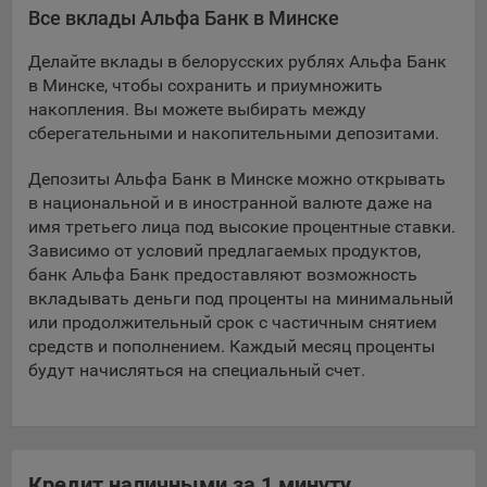
Все вклады Альфа Банк в Минске
Подобные функции улучшают условия работы
пользователей с сайтом.
Делайте вклады в белорусских рублях Альфа Банк
9.3. Файлы cookie предпочтений, например, для настройки
в Минске, чтобы сохранить и приумножить
контента. Данные файлы cookie собирают информацию о
накопления. Вы можете выбирать между
выборе пользователя на сайте и его предпочтениях и
сберегательными и накопительными депозитами.
позволяют Обществу «запомнить» информацию о
выбранном пользователем городе и других местных
Депозиты Альфа Банк в Минске можно открывать
настройках для того, чтобы соответствующим образом
в национальной и в иностранной валюте даже на
настраивать сайт.
имя третьего лица под высокие процентные ставки.
Зависимо от условий предлагаемых продуктов,
9.4. Аналитические файлы cookie, например
банк Альфа Банк предоставляют возможность
Яндекс.Метрика, Google Analytics. Данные файлы cookie
вкладывать деньги под проценты на минимальный
собирают информацию о том, как пользователь
или продолжительный срок с частичным снятием
использовал сайты, и позволяют Обществу вносить в них
средств и пополнением. Каждый месяц проценты
улучшения.
будут начисляться на специальный счет.
Аналитические файлы cookie показывают, какие страницы
сайта Общества посещаются чаще всего, помогают
выявлять трудности, возникающие при использовании
сайта, а также позволяют оценить эффективность
рекламы. Благодаря этому у Общества есть возможность
Кредит наличными за 1 минуту