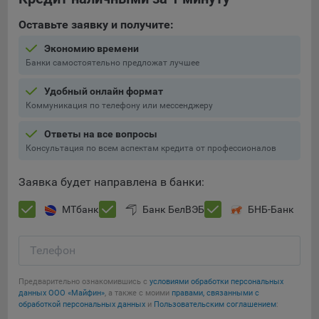
составить представление о тенденциях использования
сайта в целом. Общество использует информацию для
Оставьте заявку и получите:
анализа трафика на сайтах.
Экономию времени
9.5. Файлы cookie, применяемые для определения целевой
Банки самостоятельно предложат лучшее
аудитории и в рекламных целях, например Яндекс.Метрика,
Удобный онлайн формат
Google Analytics.
Коммуникация по телефону или мессенджеру
Технические/Функциональные, хранятся не более года;
Ответы на все вопросы
Необходимые для функционирования веб-аналитических
Консультация по всем аспектам кредита от профессионалов
платформ «Google Analytics», «Яндекс.Метрика»
(статистические), установлены на сервере Общества и не
Заявка будет направлена в банки:
передаются третьим лицам, часть из которых хранятся во
время пользования сайтом;
МТбанк
Банк БелВЭБ
БНБ-Банк
Остальные - не более года.
Телефон
Отключение аналитических файлов cookie не позволяет
определять предпочтения пользователей сайта, в том числе
Предварительно ознакомившись с
условиями обработки персональных
наиболее и наименее популярные страницы и принимать
Сохранить мои изменения
данных ООО «Майфин»
, а также с моими
правами, связанными с
меры по совершенствованию работы сайта исходя из
обработкой персональных данных
и
Пользовательским соглашением
:
предпочтений пользователей.