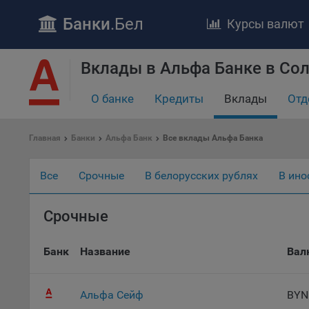
Банки
.Бел
Курсы валют
Вклады в Альфа Банке в Со
ПОЛОЖЕ
Обще
О банке
Кредиты
Вклады
Отд
удел
отве
Главная
Банки
Альфа Банк
Все вклады Альфа Банка
Утве
«По
перс
Все
Срочные
В белорусских рублях
В ино
Бела
«За
Срочные
Поли
осу
Банк
Название
Вал
«ban
файл
проц
Альфа Сейф
BYN
Файл