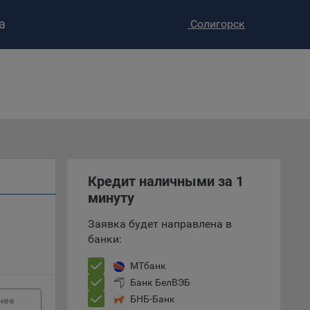
а
Солигорск
ство»
)
ке и
анных.
е
и
Кредит наличными за 1
ее –
минуту
Заявка будет направлена в
банки:
т
МТбанк
вать
Банк БелВЭБ
БНБ-Банк
нее
е