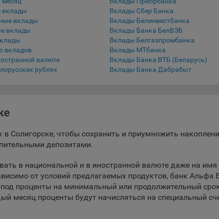
 месяц
Вклады Приорбанка
 вклады
Вклады Сбер Банка
беспечение удобства пользователей сайтов;
ные вклады
Вклады Белинвестбанка
е вклады
Вклады Банка БелВЭБ
овышение качества функционирования сайтов, в том числе коррект
вклады
Вклады Белгазпромбанка
оты;
р вкладов
Вклады МТбанка
бор аналитической информации в обобщенном виде для оценки и
ностранной валюте
Вклады Банка ВТБ (Беларусь)
йшего улучшения работы сайтов;
лорусских рублях
Вклады Банка Дабрабыт
оздание и предоставление персонализированной рекламы пользова
ехнические (обязательные) файлы cookie, например, применяемые п
ке
рации либо входе в систему, или для оставления отзыва либо
тария. Данные файлы cookie используются в целях обеспечения
к в Солигорске, чтобы сохранить и приумножить накоплени
тной работы сайтов и полноценного использования его функциона
пительными депозитами.
вателем, не могут быть отключены в системах. Вместе с тем, польз
настроить браузер, чтобы он блокировал такие файлы сookie или
ать в национальной и в иностранной валюте даже на имя
лял пользователя об их использовании — но в таком случае некот
ависимо от условий предлагаемых продуктов, банк Альфа 
ы сайта могут не работать).
под проценты на минимальный или продолжительный срок
ункциональные файлы cookie, например, определяющие имя пользо
ый месяц проценты будут начисляться на специальный сче
Сохранить по умолчани
Сохранить мои изменения
 файлы cookie используются для обеспечения работы некоторых
ительных функций сайтов, например, для хранения предпочтений