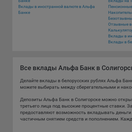
Банке
Вклады на 1
Вклады в иностранной валюте в Альфа
Пенсионные
5.1. О
Банке
Накопитель
Безотзывны
5.2. П
Отзывные 
их раб
Калькулято
5.3. С
Вклады в и
дальне
Вклады в бе
5.4. С
9.1. Т
Все вклады Альфа Банк в Солигорс
регист
коммен
Делайте вклады в белорусских рублях Альфа Бан
коррек
можете выбирать между сберегательными и нако
пользо
может 
Депозиты Альфа Банк в Солигорске можно открыв
уведом
третьего лица под высокие процентные ставки. З
раздел
предоставляют возможность вкладывать деньги 
9.2. Ф
частичным снятием средств и пополнением. Кажд
Данные
дополн