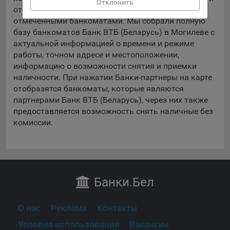
Отклонить
данные о пользователе в случае, если это разрешено в
отобразится нужный район Могилева с
настройках браузера пользователя (включено
отмеченными банкоматами. Мы собрали полную
сохранение файлов cookie и использование технологии
базу банкоматов Банк ВТБ (Беларусь) в Могилеве с
JavaScript).
актуальной информацией о времени и режиме
работы, точном адресе и местоположении,
На сайтах обрабатываются следующие типы файлов
информацию о возможности снятия и приемки
cookie:
наличности. При нажатии Банки-партнеры на карте
Общество может использовать файлы cookie для
отобразятся банкоматы, которые являются
рекламирования услуг пользователям сайта
партнерами Банк ВТБ (Беларусь), через них также
«bankibel.by» на сторонних веб-сайтах. Например, если
предоставляется возможность снять наличные без
пользователь посетит указанный сайт, то в дальнейшем
комиссии.
может встретить рекламу Общества на некоторых
сторонних веб-сайтах.
Сохранить мои изменения
Иногда Общество использует сторонние файлы cookie
для отслеживания эффективности своих рекламных
Сохранить по умолчанию
объявлений. Такие файлы cookie, например, запоминают,
Банки
.Бел
с помощью каких браузеров пользователи посещают
сайты Общества. С помощью данной процедуры
Общество также регулирует и оценивает эффективность
О нас
Реклама
Контакты
рекламной деятельности.
Условия использования
Вакансии