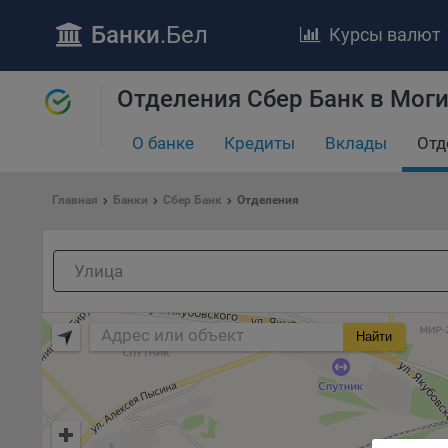
Банки
.Бел
Курсы валют
ПОЛОЖЕ
Отделения Сбер Банк в Мог
Обще
удел
отве
О банке
Кредиты
Вклады
Отд
Утве
«По
Главная
Банки
Сбер Банк
Отделения
перс
Бела
«За
Поли
осу
«ban
Найти
файл
проц
Файл
комп
указ