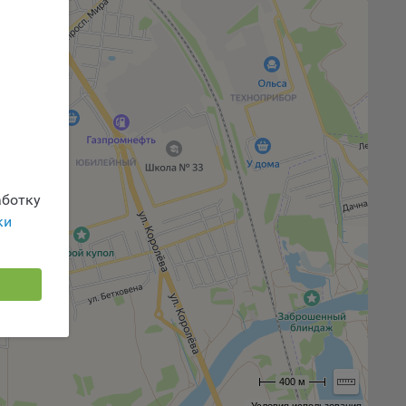
 или
йта,
ваемые
ie
ботку
ки
, если
ение
400 м
г